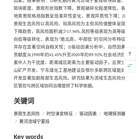
因素。结果表明：1)研究期内黄河流域宁夏段斑块数量、
斑块密度、景观形状指数下降，景观破碎化程度降低，各
地类景观格局指数呈现差异性变化，景观异质性下降；2)
景观生态风险以高风险、较高风险为主但风险值整体呈现
下降趋势，高风险面积减少17.94%,风险等级表现为高等级
向低等级转化，表现为“南北高、中部低”的空间分布特征
并存在显著空间自相关性；3)驱动因素分析中，自然因素
贡献度从1990年的41.45%升至2020年的89.92%,社会经济因
素中人为干扰度、距离城区距离为主要驱动因子，且贺兰
山矿产开发、宁东煤化工基地建设及鄂尔多斯跨区域能源
开发显著加剧局部生态风险。研究结果为流域生态风险分
区管控与跨区域协同治理提供了科学依据。
关键词
景观生态风险
/
时空演变特征
/
驱动因素
/
地理探测器
/
黄河流域宁夏段
Key words