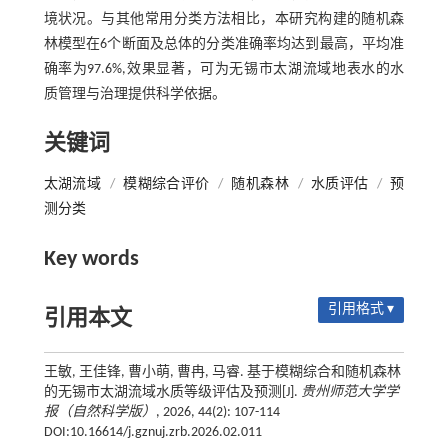
境状况。与其他常用分类方法相比，本研究构建的随机森
林模型在6个断面及总体的分类准确率均达到最高，平均准
确率为97.6%,效果显著，可为无锡市太湖流域地表水的水
质管理与治理提供科学依据。
关键词
太湖流域
/
模糊综合评价
/
随机森林
/
水质评估
/
预
测分类
Key words
引用格式 ▾
引用本文
王敏, 王佳锋, 曹小萌, 曹冉, 马睿. 基于模糊综合和随机森林
的无锡市太湖流域水质等级评估及预测[J].
贵州师范大学学
报（自然科学版）
, 2026, 44(2): 107-114
DOI:10.16614/j.gznuj.zrb.2026.02.011