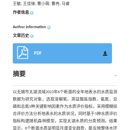
王敏, 王佳锋, 曹小萌, 曹冉, 马睿
作者信息
+
Author information
+
文章历史
+
PDF
摘要
以无锡市太湖流域2023年6个断面的全年地表水的水质监测
数据为研究对象，选取溶解氧、高锰酸盐指数、氨氮、总
磷和总氮5种关键影响因素作为水质评价指标。采用模糊综
合评价方法分析地表水的水质状况，同时基于5种水质评价
指标构建随机森林模型，实现太湖水质的分类预测。结果
显示，6个断面水质呈明显月度变化趋势，能反映整体水环