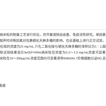
Ns）纳米粒的制备工艺进行优化，并开展清除自由基、免疫活性研究。单因
超声时间等因素对包裹硒化天麻多糖的影响，在此基础上进行正交试验，
浓度为25 mg/mL,介孔二氧化硅与硒化天麻多糖的体积比为1∶2,
试验结果显示SeGEP-MSNs纳米粒在浓度为0.2～1.0 mg/mL浓度可显
米粒在10～300μg/mL浓度范围内可显著诱导RAW264.7巨噬细胞分泌NO,
免疫