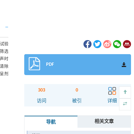
素试验
筛选
超声时
PDF
著清除
且呈剂
303
0
访问
被引
详细
相关文章
导航