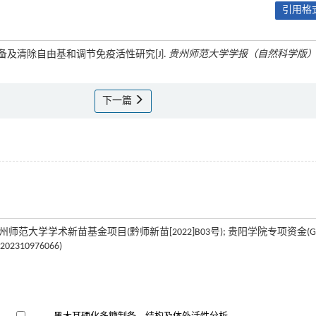
引用格式
的制备及清除自由基和调节免疫活性研究[J].
贵州师范大学学报（自然科学版
下一篇
师范大学学术新苗基金项目(黔师新苗[2022]B03号); 贵阳学院专项资金(GY
02310976066)