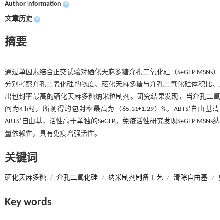
Author information
+
文章历史
+
摘要
通过单因素结合正交试验对硒化天麻多糖介孔二氧化硅（SeGEP-MS
分别考察介孔二氧化硅的浓度、硒化天麻多糖与介孔二氧化硅体积比、
出包封率最高的硒化天麻多糖纳米粒制剂。研究结果发现，当介孔二氧化硅的
+
间为4 h时，所测得的包封率最高为（65.31±1.29）%。ABTS
自由基清除
+
ABTS
自由基，活性高于单独的SeGEP。免疫活性研究发现SeGEP-MSNs纳
量依赖性，具有免疫增强活性。
关键词
硒化天麻多糖
/
介孔二氧化硅
/
纳米制剂制备工艺
/
清除自由基
/
Key words