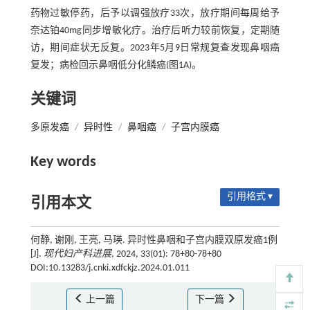
药物过敏停药，后予以调强放疗33次，放疗期间每周给予
奈达铂40mg同步增敏化疗。治疗后听力较前恢复，定期随
访，期间症状无反复。2023年5月9日常规复查发现鼻咽癌
复发；病检回示鼻咽低分化鳞癌(图1A)。
关键词
多原发癌
/
异时性
/
鼻咽癌
/
子宫内膜癌
Key words
引用格式 ▾
引用本文
何静, 谢刚, 王亮, 马瑛. 异时性鼻咽和子宫内膜双原发癌1例
[J].
现代妇产科进展
, 2024, 33(01): 78+80-78+80
DOI:10.13283/j.cnki.xdfckjz.2024.01.011
上一篇
下一篇