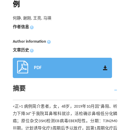
例
何静, 谢刚, 王亮, 马瑛
作者信息
+
Author information
+
文章历史
+
PDF
摘要
<正>1 病例简介患者，女，48岁，2019年10月因“鼻阻、听
力下降3d”于我院耳鼻喉科就诊，活检确诊鼻咽低分化鳞
癌；原位杂交(ISH)检测EB病毒EBER阳性。分期：T3N2M0
Ⅲ期，计划诱导化疗3周期后予以放疗，因第1周期化疗后