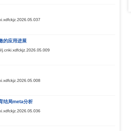
nki.xdfckjz.2026.05.037
激的应用进展
3/j.cnki.xdfckjz.2026.05.009
nki.xdfckjz.2026.05.008
结局meta分析
nki.xdfckjz.2026.05.036