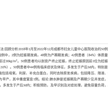
回顾分析2018年1月至2022年12月成都市妇女儿童中心医院收治的50
例中，2例为妊娠期发病，48例为产褥期发病；42例患者（84%）体质
2
超过30kg/m
。50例患者均以剖宫产终止妊娠，终止妊娠原因前3位为妊
占10%）。50例患者中44例有临床症状及体征，多发生于产后3d内，特别
施包括吸氧、利尿、补充白蛋白，同时去除原发疾病，包括降压、限液、
为早产，其中重度窒息1例。结论:肺水肿是妊娠期及产褥期少见并发症
，多发生于产后3d内；积极预防，及早识别及对症处理，避免容量负荷，