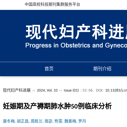
中国高校科技期刊集群服务平台
首页
期刊介绍
现代妇产科进展
››
2024, Vol. 33
››
Issue (01)
: 53 -56.
DOI:
10.13283/j.cn
妊娠期及产褥期肺水肿50例临床分析
唐冬梅, 胡正昌, 周胜兰, 宿宓, 熊雯, 魏素梅, 罗丹