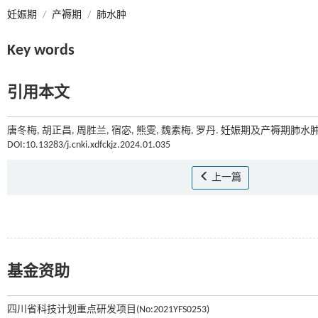
妊娠期
/
产褥期
/
肺水肿
Key words
引用本文
唐冬梅, 胡正昌, 周胜兰, 宿宓, 熊雯, 魏素梅, 罗丹. 妊娠期及产褥期肺水肿
DOI:10.13283/j.cnki.xdfckjz.2024.01.035
上一篇
基金资助
四川省科技计划重点研发项目(No:2021YFS0253)