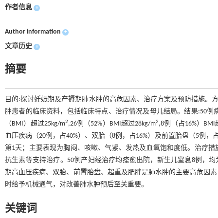
作者信息
+
Author information
+
文章历史
+
摘要
目的:探讨妊娠期及产褥期肺水肿的高危因素、治疗方案及预防措施。方法:
肿患者的临床资料，包括临床特点、治疗情况及母儿结局。结果:50例病
2
2
（BMI）超过25kg/m
,26例（52%）BMI超过28kg/m
,8例（占16%）BMI
血压疾病（20例，占40%）、双胎（8例，占16%）及前置胎盘（5例，
第1天；主要表现为胸闷、咳嗽、气紧、发热及血氧饱和度低。治疗措
抗生素等支持治疗。50例产妇经治疗均痊愈出院，新生儿窒息8例，均
期高血压疾病、双胎、前置胎盘、超重及肥胖是肺水肿的主要高危因素
时给予机械通气，对改善肺水肿预后至关重要。
关键词