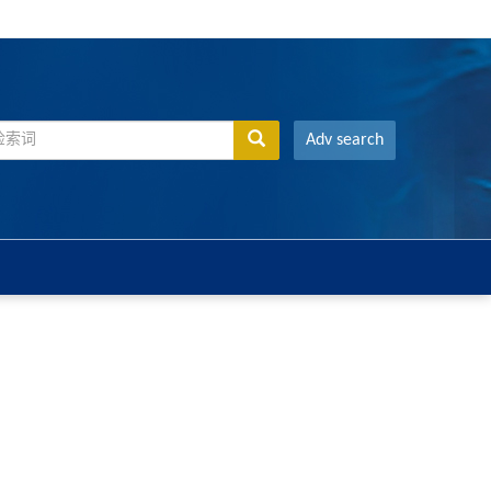
Adv search