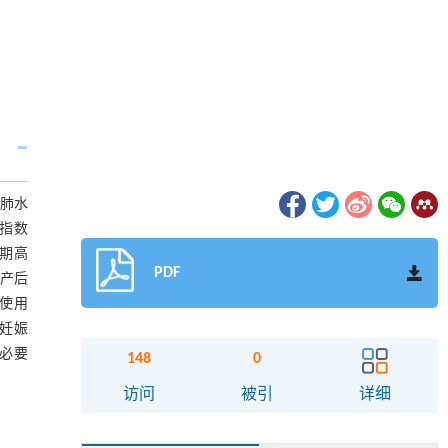
例肺水
量指数
娠期高
PDF
是产后
使用
，妊娠
必要
148
0
访问
被引
详细