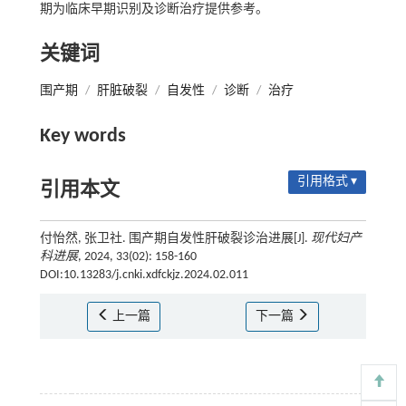
期为临床早期识别及诊断治疗提供参考。
关键词
围产期
/
肝脏破裂
/
自发性
/
诊断
/
治疗
Key words
引用格式 ▾
引用本文
付怡然, 张卫社. 围产期自发性肝破裂诊治进展[J].
现代妇产
科进展
, 2024, 33(02): 158-160
DOI:10.13283/j.cnki.xdfckjz.2024.02.011
上一篇
下一篇