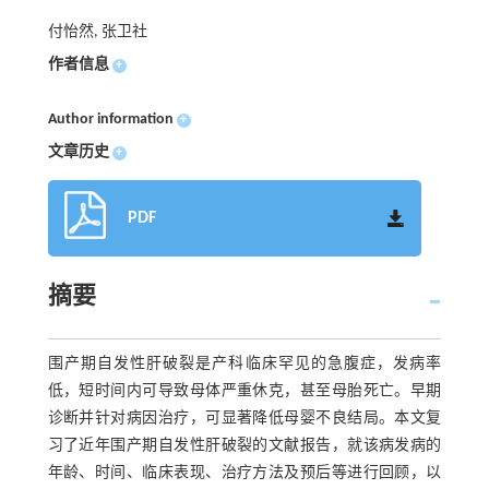
付怡然, 张卫社
作者信息
+
Author information
+
文章历史
+
PDF
摘要
围产期自发性肝破裂是产科临床罕见的急腹症，发病率
低，短时间内可导致母体严重休克，甚至母胎死亡。早期
诊断并针对病因治疗，可显著降低母婴不良结局。本文复
习了近年围产期自发性肝破裂的文献报告，就该病发病的
年龄、时间、临床表现、治疗方法及预后等进行回顾，以