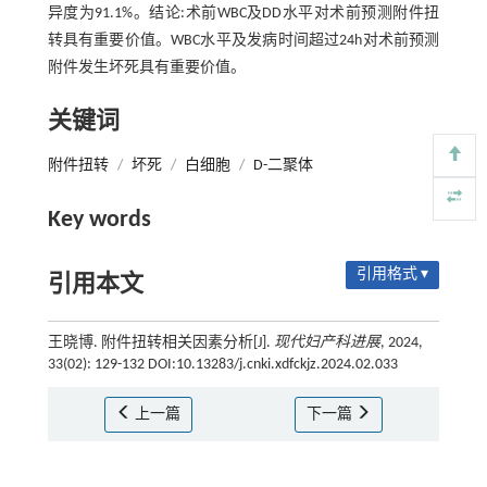
异度为91.1%。结论:术前WBC及DD水平对术前预测附件扭
转具有重要价值。WBC水平及发病时间超过24h对术前预测
附件发生坏死具有重要价值。
关键词
附件扭转
/
坏死
/
白细胞
/
D-二聚体
Key words
引用格式 ▾
引用本文
王晓博. 附件扭转相关因素分析[J].
现代妇产科进展
, 2024,
33(02): 129-132 DOI:10.13283/j.cnki.xdfckjz.2024.02.033
上一篇
下一篇