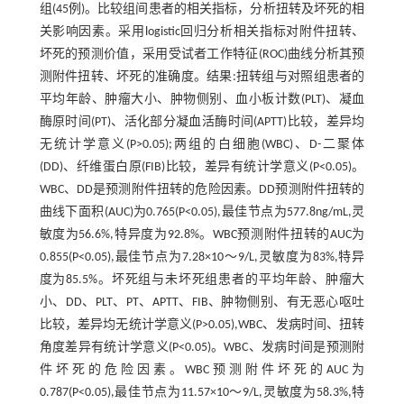
组(45例)。比较组间患者的相关指标，分析扭转及坏死的相
关影响因素。采用logistic回归分析相关指标对附件扭转、
坏死的预测价值，采用受试者工作特征(ROC)曲线分析其预
测附件扭转、坏死的准确度。结果:扭转组与对照组患者的
平均年龄、肿瘤大小、肿物侧别、血小板计数(PLT)、凝血
酶原时间(PT)、活化部分凝血活酶时间(APTT)比较，差异均
无统计学意义(P>0.05);两组的白细胞(WBC)、D-二聚体
(DD)、纤维蛋白原(FIB)比较，差异有统计学意义(P<0.05)。
WBC、DD是预测附件扭转的危险因素。DD预测附件扭转的
曲线下面积(AUC)为0.765(P<0.05),最佳节点为577.8ng/mL,灵
敏度为56.6%,特异度为92.8%。WBC预测附件扭转的AUC为
0.855(P<0.05),最佳节点为7.28×10～9/L,灵敏度为83%,特异
度为85.5%。坏死组与未坏死组患者的平均年龄、肿瘤大
小、DD、PLT、PT、APTT、FIB、肿物侧别、有无恶心呕吐
比较，差异均无统计学意义(P>0.05),WBC、发病时间、扭转
角度差异有统计学意义(P<0.05)。WBC、发病时间是预测附
件坏死的危险因素。WBC预测附件坏死的AUC为
0.787(P<0.05),最佳节点为11.57×10～9/L,灵敏度为58.3%,特