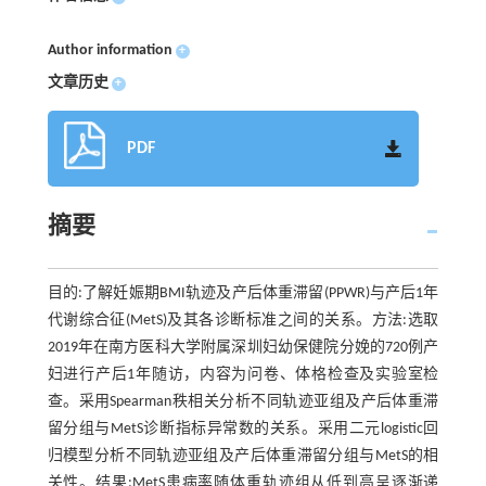
Author information
+
文章历史
+
PDF
摘要
目的:了解妊娠期BMI轨迹及产后体重滞留(PPWR)与产后1年
代谢综合征(MetS)及其各诊断标准之间的关系。方法:选取
2019年在南方医科大学附属深圳妇幼保健院分娩的720例产
妇进行产后1年随访，内容为问卷、体格检查及实验室检
查。采用Spearman秩相关分析不同轨迹亚组及产后体重滞
留分组与MetS诊断指标异常数的关系。采用二元logistic回
归模型分析不同轨迹亚组及产后体重滞留分组与MetS的相
关性。结果:MetS患病率随体重轨迹组从低到高呈逐渐递