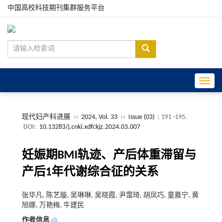
中国高校科技期刊集群服务平台
Toggle
现代妇产科进展
››
2024, Vol. 33
››
Issue (03)
: 191 -195.
DOI:
10.13283/j.cnki.xdfckjz.2024.03.007
妊娠期BMI轨迹、产后体重滞留与
产后1年代谢综合征的关系
张华凡, 陈艺璇, 吴琳琳, 吴晓霞, 尹霭琦, 胡凤巧, 童嘉宁, 黄
旭娜, 万艳梅, 牛建民
作者信息
+