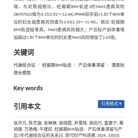
增。与对照组相比，妊娠期BMI轨迹3的MetS患病风险
OR(95%CI)值为6.15(2.81～13.44),PPWR较孕前≥1.85个BMI单
位的妇女组患病风险值为3.63(1.10～11.96)。结论:妊娠期
BMI轨迹组增高，MetS患病风险越大；产后较产前体重增
加超过1.85个BMI单位的妇女患MetS风险增加了2.63倍。
关键词
代谢综合征
/
妊娠期BMI轨迹
/
产后体重滞留
/
潜类别
增长模型
Key words
引用格式 ▾
引用本文
张华凡, 陈艺璇, 吴琳琳, 吴晓霞, 尹霭琦, 胡凤巧, 童嘉宁, 黄
旭娜, 万艳梅, 牛建民. 妊娠期BMI轨迹、产后体重滞留与产
后1年代谢综合征的关系[J].
现代妇产科进展
, 2024, 33(03):