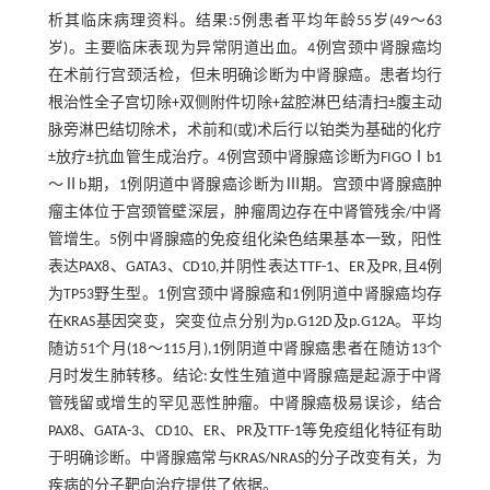
析其临床病理资料。结果:5例患者平均年龄55岁(49～63
岁)。主要临床表现为异常阴道出血。4例宫颈中肾腺癌均
在术前行宫颈活检，但未明确诊断为中肾腺癌。患者均行
根治性全子宫切除+双侧附件切除+盆腔淋巴结清扫±腹主动
脉旁淋巴结切除术，术前和(或)术后行以铂类为基础的化疗
±放疗±抗血管生成治疗。4例宫颈中肾腺癌诊断为FIGOⅠb1
～Ⅱb期，1例阴道中肾腺癌诊断为Ⅲ期。宫颈中肾腺癌肿
瘤主体位于宫颈管壁深层，肿瘤周边存在中肾管残余/中肾
管增生。5例中肾腺癌的免疫组化染色结果基本一致，阳性
表达PAX8、GATA3、CD10,并阴性表达TTF-1、ER及PR,且4例
为TP53野生型。1例宫颈中肾腺癌和1例阴道中肾腺癌均存
在KRAS基因突变，突变位点分别为p.G12D及p.G12A。平均
随访51个月(18～115月),1例阴道中肾腺癌患者在随访13个
月时发生肺转移。结论:女性生殖道中肾腺癌是起源于中肾
管残留或增生的罕见恶性肿瘤。中肾腺癌极易误诊，结合
PAX8、GATA-3、CD10、ER、PR及TTF-1等免疫组化特征有助
于明确诊断。中肾腺癌常与KRAS/NRAS的分子改变有关，为
疾病的分子靶向治疗提供了依据。