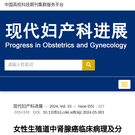
中国高校科技期刊集群服务平台
Toggle
现代妇产科进展
››
2024, Vol. 33
››
Issue (05)
: 327
-331+339.
DOI:
10.13283/j.cnki.xdfckjz.2024.05.001
女性生殖道中肾腺癌临床病理及分