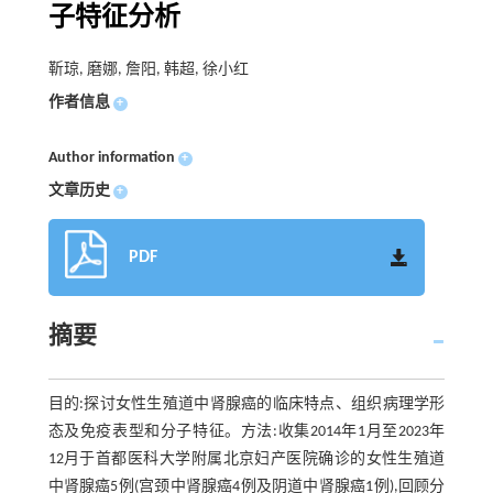
子特征分析
靳琼, 磨娜, 詹阳, 韩超, 徐小红
作者信息
+
Author information
+
文章历史
+
PDF
摘要
目的:探讨女性生殖道中肾腺癌的临床特点、组织病理学形
态及免疫表型和分子特征。方法:收集2014年1月至2023年
12月于首都医科大学附属北京妇产医院确诊的女性生殖道
中肾腺癌5例(宫颈中肾腺癌4例及阴道中肾腺癌1例),回顾分