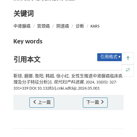
关键词
中肾腺癌
/
宫颈癌
/
阴道癌
/
诊断
/
KARS
Key words
引用格式 ▾
引用本文
靳琼, 磨娜, 詹阳, 韩超, 徐小红. 女性生殖道中肾腺癌临床病
理及分子特征分析[J].
现代妇产科进展
, 2024, 33(05): 327-
331+339 DOI:10.13283/j.cnki.xdfckjz.2024.05.001
上一篇
下一篇