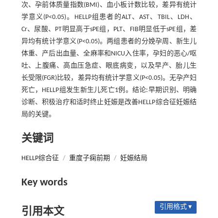
次、孕前体质量指数(BMI)、血小板计数比较，差异有统计
学意义(P<0.05)。HELLP组患者的ALT、AST、TBIL、LDH、
Cr、尿酸、PT明显高于sPE组，PLT、FIB明显低于sPE组，差
异均有统计学意义(P<0.05)。两组患者的分娩孕周、新生儿
体重、产后出血量、全麻率和NICU入住率，孕妇的恶心/呕
吐、上腹痛、高血压急症、眼底病变，以及早产、胎儿生
长受限(FGR)比较，差异均有统计学意义(P<0.05)。无孕产妇
死亡，HELLP组发生新生儿死亡1例。结论:早期识别、明确
诊断、积极治疗和适时终止妊娠是改善HELLP综合征妊娠结
局的关键。
关键词
HELLP综合征
/
重度子痫前期
/
妊娠结局
Key words
引用格式 ▾
引用本文