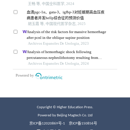
Copyright © Higher Education Press.
Powered by Beijing Magtech Co. Ltd
京ICP备12020869号-1
京ICP备150856号