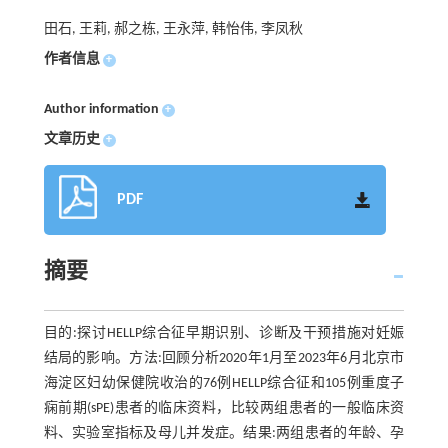
田石, 王莉, 郝之栋, 王永萍, 韩怡伟, 李凤秋
作者信息
+
Author information
+
文章历史
+
PDF
摘要
目的:探讨HELLP综合征早期识别、诊断及干预措施对妊娠
结局的影响。方法:回顾分析2020年1月至2023年6月北京市
海淀区妇幼保健院收治的76例HELLP综合征和105例重度子
痫前期(sPE)患者的临床资料，比较两组患者的一般临床资
料、实验室指标及母儿并发症。结果:两组患者的年龄、孕