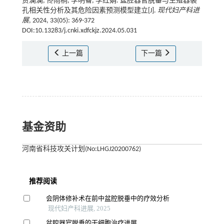
贾澜澜, 佟雨桐, 李明蔧, 李红娟. 盆腔器官脱垂与生殖器裂
孔相关性分析及其危险因素预测模型建立[J].
现代妇产科进
展
, 2024, 33(05): 369-372
DOI:10.13283/j.cnki.xdfckjz.2024.05.031
上一篇
下一篇
基金资助
河南省科技攻关计划(No:LHGJ20200762)