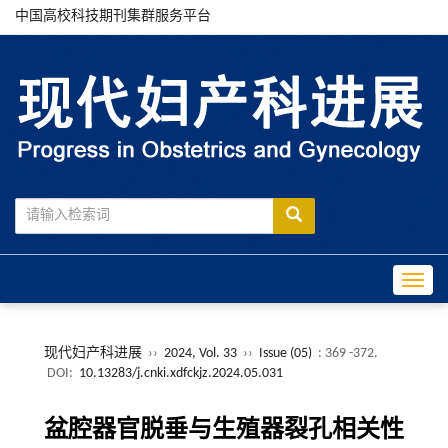
中国高校科技期刊集群服务平台
Toggle
现代妇产科进展
››
2024, Vol. 33
››
Issue (05)
: 369 -372.
DOI:
10.13283/j.cnki.xdfckjz.2024.05.031
盆腔器官脱垂与生殖器裂孔相关性