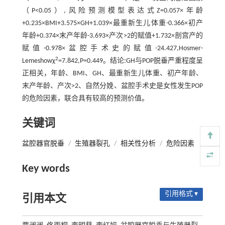
（P<0.05）,风险预测模型表达式Z=0.057×年龄
+0.235×BMI+3.575×GH+1.039×最重新生儿体重-0.366×初产
年龄+0.374×末产年龄-3.693×产次>2的赋值+1.732×剖宫产的
赋值-0.978×盆腔手术史的赋值-24.427,Hosmer-
2
Lemeshowχ
=7.842,P=0.449。结论:GH与POP脱垂严重程度呈
正相关，年龄、BMI、GH、最重新生儿体重、初产年龄、
末产年龄、产次>2、自然分娩、盆腔手术史是女性发生POP
的危险因素，联合具有较高的预测价值。
关键词
盆腔器官脱垂
/
生殖器裂孔
/
相关性分析
/
危险因素
Key words
引用格式 ▾
引用本文