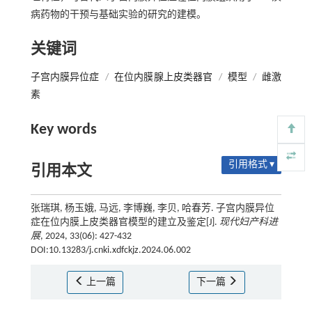
病药物的干预与基础实验的研究的建模。
关键词
子宫内膜异位症
/
在位内膜腺上皮类器官
/
模型
/
雌激
素
Key words
引用格式 ▾
引用本文
张瑞琪, 杨玉娥, 马远, 李博巍, 李贝, 哈春芳. 子宫内膜异位
症在位内膜上皮类器官模型的建立及鉴定[J].
现代妇产科进
展
, 2024, 33(06): 427-432
DOI:10.13283/j.cnki.xdfckjz.2024.06.002
上一篇
下一篇