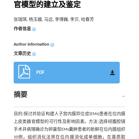
官模型的建立及鉴定
张瑞琪, 杨玉娥, 马远, 李博巍, 李贝, 哈春芳
作者信息
+
Author information
+
文章历史
+
PDF
摘要
目的:探讨并验证构建人子宫内膜异位症(EMs)患者在位内膜
上皮类器官模型的可行性及影响因素。方法:选择经腹腔镜
手术并病理确诊为卵巢型EMs囊肿患者的新鲜在位内膜组织
10例，组织消化法将在位内膜消化成单细胞，在基质胶