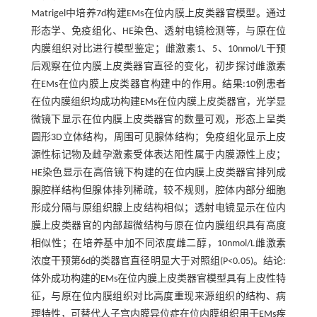
Matrigel中培养7d构建EMs在位内膜上皮类器官模型。通过
形态学、免疫组化、HE染色、透射电镜检测等，与原在位
内膜组织对比进行模型鉴定；雌激素1、5、10nmol/L干预
后观察在位内膜上皮类器官直径的变化，初步探讨雌激素
在EMs在位内膜上皮类器官构建中的作用。结果:10例患者
在位内膜组织均成功构建EMs在位内膜上皮类器官，光学显
微镜下显示在位内膜上皮类器官的数量可观，形态上呈类
圆形3D立体结构，周围可见腺体结构；免疫组化显示上皮
源性标记物及雌孕激素受体表达阳性属于内膜源性上皮；
HE染色显示在高倍镜下构建的在位内膜上皮类器官排列成
腺腔样结构但腺体排列稀疏，较不规则，腔体内部分细胞
形成分隔与原组织腺上皮结构相似；透射电镜显示在位内
膜上皮类器官的内部超微结构与原在位内膜组织具有高度
相似性；在培养基中加不同浓度雌二醇，10nmol/L雌激素
浓度干预第6d的类器官直径明显大于对照组(P<0.05)。结论:
体外成功构建的EMs在位内膜上皮类器官模型具有上皮性特
征，与原在位内膜组织对比高度重现来源组织的结构、病
理特性，可替代人子宫内膜异位症在位内膜组织用于EMs疾