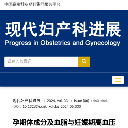
中国高校科技期刊集群服务平台
Toggle
现代妇产科进展
››
2024, Vol. 33
››
Issue (06)
: 460 -464.
DOI:
10.13283/j.cnki.xdfckjz.2024.06.030
孕期体成分及血脂与妊娠期高血压