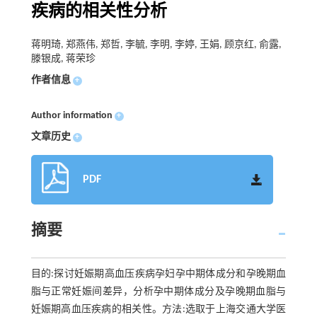
疾病的相关性分析
蒋明琦, 郑燕伟, 郑哲, 李毓, 李明, 李婷, 王娟, 顾京红, 俞露,
滕银成, 蒋荣珍
作者信息
+
Author information
+
文章历史
+
PDF
摘要
目的:探讨妊娠期高血压疾病孕妇孕中期体成分和孕晚期血
脂与正常妊娠间差异，分析孕中期体成分及孕晚期血脂与
妊娠期高血压疾病的相关性。方法:选取于上海交通大学医