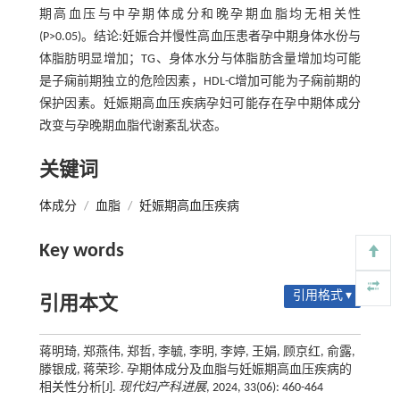
期高血压与中孕期体成分和晚孕期血脂均无相关性
(P>0.05)。结论:妊娠合并慢性高血压患者孕中期身体水份与
体脂肪明显增加；TG、身体水分与体脂肪含量增加均可能
是子痫前期独立的危险因素，HDL-C增加可能为子痫前期的
保护因素。妊娠期高血压疾病孕妇可能存在孕中期体成分
改变与孕晚期血脂代谢紊乱状态。
关键词
体成分
/
血脂
/
妊娠期高血压疾病
Key words
引用格式 ▾
引用本文
蒋明琦, 郑燕伟, 郑哲, 李毓, 李明, 李婷, 王娟, 顾京红, 俞露,
滕银成, 蒋荣珍. 孕期体成分及血脂与妊娠期高血压疾病的
相关性分析[J].
现代妇产科进展
, 2024, 33(06): 460-464