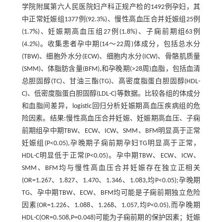
学院附属第六人民医院妇产科正规产检的1492例孕妇，其
中正常妊娠组1377例(92.3%)、慢性高血压合并妊娠组25例
(1.7%)、妊娠期高血压组27例(1.8%)、子痫前期组63例
(4.2%)。收集患者孕中期(14～22周)体成分，包括总水分
(TBW)、细胞外水分(ECW)、细胞内水分(ICW)、骨骼肌质量
(SMM)、体脂肪含量(BFM),和孕晚期(>28周)血脂，包括血清
总胆固醇(TC)、甘油三酯(TG)、高密度脂蛋白胆固醇(HDL-
C)、低密度脂蛋白胆固醇(LDL-C)等数据。比较各组的体成分
和血脂间差异，logistic回归分析妊娠期高血压疾病组的危
险因素。结果:慢性高血压合并妊娠、妊娠期高血压、子痫
前期组孕中期TBW、ECW、ICW、SMM、BFM明显高于正常
妊娠组(P<0.05),孕晚期子痫前期孕妇TG明显高于正常，
HDL-C明显低于正常(P<0.05)。孕中期TBW、ECW、ICW、
SMM、BFM均与慢性高血压合并妊娠存在独立正相关
(OR=1.267、1.827、1.470、1.346、1.083,均P<0.05);孕晚期
TG、孕中期TBW、ECW、BFM均可能是子痫前期独立危险
因素(OR=1.226、1.088、1.268、1.057,均P<0.05),而孕晚期
HDL-C(OR=0.508,P=0.048)可能为子痫前期的保护因素；妊娠