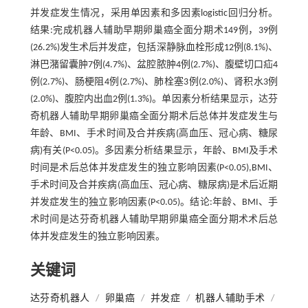
并发症发生情况，采用单因素和多因素logistic回归分析。
结果:完成机器人辅助早期卵巢癌全面分期术149例，39例
(26.2%)发生术后并发症，包括深静脉血栓形成12例(8.1%)、
淋巴潴留囊肿7例(4.7%)、盆腔脓肿4例(2.7%)、腹壁切口疝4
例(2.7%)、肠梗阻4例(2.7%)、肺栓塞3例(2.0%)、肾积水3例
(2.0%)、腹腔内出血2例(1.3%)。单因素分析结果显示，达芬
奇机器人辅助早期卵巢癌全面分期术后总体并发症发生与
年龄、BMI、手术时间及合并疾病(高血压、冠心病、糖尿
病)有关(P<0.05)。多因素分析结果显示，年龄、BMI及手术
时间是术后总体并发症发生的独立影响因素(P<0.05),BMI、
手术时间及合并疾病(高血压、冠心病、糖尿病)是术后近期
并发症发生的独立影响因素(P<0.05)。结论:年龄、BMI、手
术时间是达芬奇机器人辅助早期卵巢癌全面分期术术后总
体并发症发生的独立影响因素。
关键词
达芬奇机器人
/
卵巢癌
/
并发症
/
机器人辅助手术
/