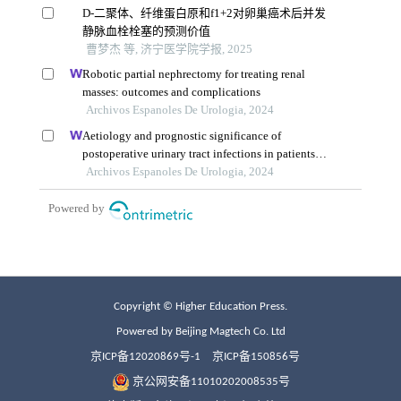
Copyright © Higher Education Press.
Powered by Beijing Magtech Co. Ltd
京ICP备12020869号-1
京ICP备150856号
京公网安备11010202008535号