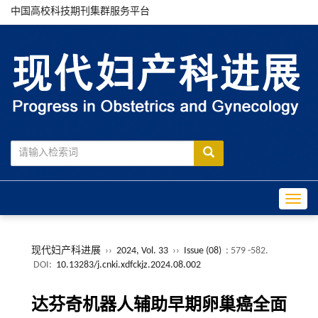
中国高校科技期刊集群服务平台
Toggle
现代妇产科进展
››
2024, Vol. 33
››
Issue (08)
: 579 -582.
DOI:
10.13283/j.cnki.xdfckjz.2024.08.002
达芬奇机器人辅助早期卵巢癌全面