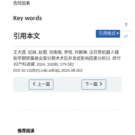
危险因素
Key words
引用格式 ▾
引用本文
王大莲, 纪妹, 赵曌, 何南南, 李悦, 许鹏琳. 达芬奇机器人辅
助早期卵巢癌全面分期术术后并发症影响因素分析[J].
现代
妇产科进展
, 2024, 33(08): 579-582
DOI:10.13283/j.cnki.xdfckjz.2024.08.002
上一篇
下一篇