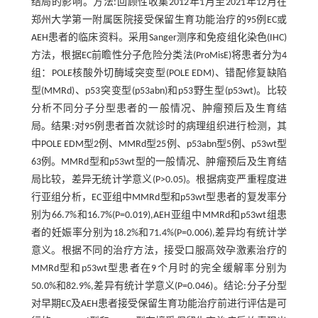
结局的影响。方法:回顾性收集2012年1月至2021年12月在
郑州大学第一附属医院接受保留生育功能治疗的95例EC或
AEH患者的临床资料。采用Sanger测序和免疫组化染色(IHC)
方法，根据EC前瞻性分子危险分类法(ProMisE)将患者分为4
组：POLE核酸外切酶域突变型(POLE EDM)、错配修复缺陷
型(MMRd)、p53突变型(p53abn)和p53野生型(p53wt)。比较
分析不同分子分型患者的一般情况、肿瘤预后及生育结
局。结果:对95例患者首次就诊时的病理组织进行检测，其
中POLE EDM型2例、MMRd型25例、p53abn型5例、p53wt型
63例。MMRd型和p53wt型的一般情况、肿瘤预后及生育结
局比较，差异无统计学意义(P>0.05)。根据病变严重程度进
行亚组分析，EC亚组中MMRd型和p53wt型患者的复发率分
别为66.7%和16.7%(P=0.019),AEH亚组中MMRd和p53wt组患
者的妊娠率分别为18.2%和71.4%(P=0.006),差异均有统计学
意义。根据不同的治疗方法，接受口服高效孕激素治疗的
MMRd型和p53wt型患者在9个月时的完全缓解率分别为
50.0%和82.9%,差异有统计学意义(P=0.046)。结论:分子分型
对早期EC及AEH患者接受保留生育功能治疗前进行评估是可