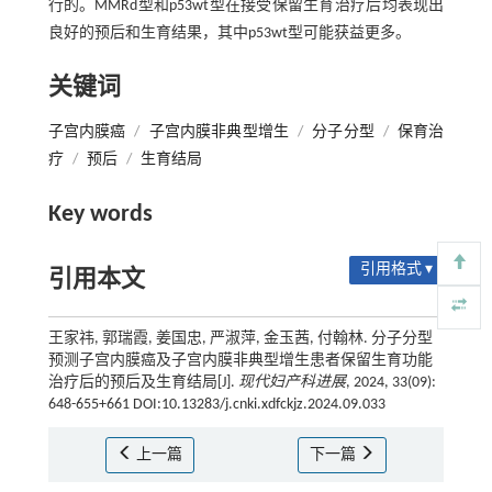
行的。MMRd型和p53wt型在接受保留生育治疗后均表现出
良好的预后和生育结果，其中p53wt型可能获益更多。
关键词
子宫内膜癌
/
子宫内膜非典型增生
/
分子分型
/
保育治
疗
/
预后
/
生育结局
Key words
引用格式 ▾
引用本文
王家祎, 郭瑞霞, 姜国忠, 严淑萍, 金玉茜, 付翰林. 分子分型
预测子宫内膜癌及子宫内膜非典型增生患者保留生育功能
治疗后的预后及生育结局[J].
现代妇产科进展
, 2024, 33(09):
648-655+661 DOI:10.13283/j.cnki.xdfckjz.2024.09.033
上一篇
下一篇