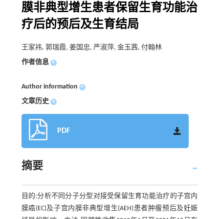
膜非典型增生患者保留生育功能治
疗后的预后及生育结局
王家祎, 郭瑞霞, 姜国忠, 严淑萍, 金玉茜, 付翰林
作者信息
+
Author information
+
文章历史
+
PDF
摘要
目的:分析不同分子分型对接受保留生育功能治疗的子宫内
膜癌(EC)及子宫内膜非典型增生(AEH)患者肿瘤预后及妊娠