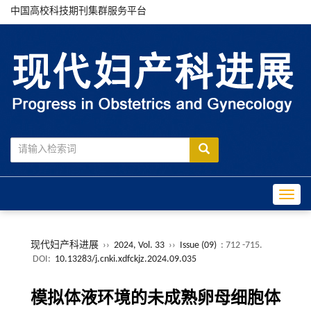
中国高校科技期刊集群服务平台
Toggle
现代妇产科进展
››
2024, Vol. 33
››
Issue (09)
: 712 -715.
DOI:
10.13283/j.cnki.xdfckjz.2024.09.035
模拟体液环境的未成熟卵母细胞体