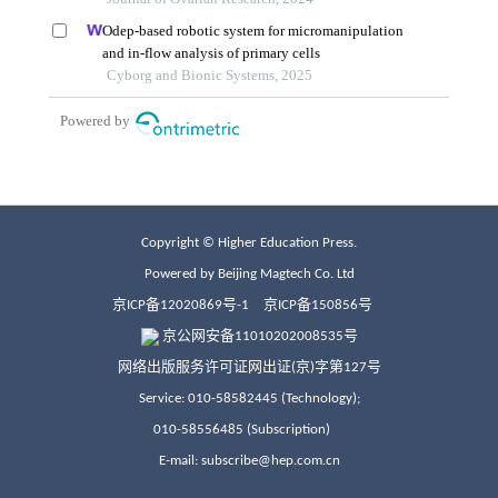
Copyright © Higher Education Press.
Powered by Beijing Magtech Co. Ltd
京ICP备12020869号-1
京ICP备150856号
京公网安备11010202008535号
网络出版服务许可证网出证(京)字第127号
Service: 010-58582445 (Technology);
010-58556485 (Subscription)
E-mail: subscribe@hep.com.cn