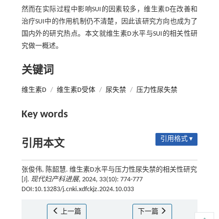
然而在实际过程中影响SUI的因素较多，维生素D在改善和
治疗SUI中的作用机制仍不清楚，因此该研究方向也成为了
国内外的研究热点。本文就维生素D水平与SUI的相关性研
究做一概述。
关键词
维生素D
/
维生素D受体
/
尿失禁
/
压力性尿失禁
Key words
引用格式 ▾
引用本文
张俊伟, 陈韶慧. 维生素D水平与压力性尿失禁的相关性研究
[J].
现代妇产科进展
, 2024, 33(10): 774-777
DOI:10.13283/j.cnki.xdfckjz.2024.10.033
上一篇
下一篇