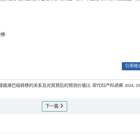
转移
引用格式
子宫内膜癌淋巴结转移的关系及对其预后的预测价值[J].
现代妇产科进展
, 2024, 33
下一篇