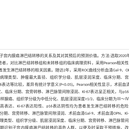
参数与子宫内膜癌淋巴结转移的关系及其对其预后的预测价值。方法:选取2020
癌患者，对比淋巴结转移组和未转移组的临床病理资料，采用Pearson相关
析患者发生淋巴结转移的相关因素。随访2年，采用ROC曲线分析血清Gal-9、O
的病理类型、肿瘤最大直径、组织学分级、肌层浸润深度、临床分期、宫
表达等比较，差异有统计学意义(P<0.05)。Pearson相关性显示，术前血清G
临床分期、宫旁转移、淋巴脉管间隙浸润、Ki-67表达呈正相关，与p1
非子宫内膜样腺癌、组织学分级为中低分化、肌层浸润深度≥1/2、临床分期为Ⅲ～
高表达、Ki-67表达阳性、p16表达阴性均为患者发生淋巴结转移的危
分期、宫旁转移、淋巴脉管间隙浸润、术前血清Gal-9、术前血清OPN、Ki-
可通过病理类型、组织学分级、肌层浸润深度、临床分期、宫旁转移、淋巴脉管
相关指标早期识别子宫内膜癌淋巴结转移的高危人群，以便及时采取干预措施，