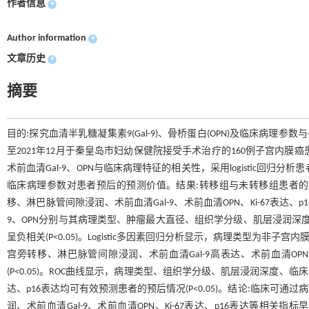
作者信息
+
Author information
+
文章历史
+
摘要
目的:探究血清半乳糖凝集素9(Gal-9)、骨桥蛋白(OPN)及临床病理
至2021年12月于秦皇岛市妇幼保健院接受手术治疗的160例子宫内膜
术前血清Gal-9、OPN与临床病理特征的相关性，采用logistic回归分
临床病理参数对患者预后的预测价值。结果:转移组与未转移组患者
移、淋巴脉管间隙浸润、术前血清Gal-9、术前血清OPN、Ki-67表达、p16
9、OPN分别与其病理类型、肿瘤最大直径、组织学分级、肌层浸润深度、
呈负相关(P<0.05)。Logistic多因素回归分析显示，病理类型为
宫旁转移、淋巴脉管间隙浸润、术前血清Gal-9高表达、术前血清OPN
(P<0.05)。ROC曲线显示，病理类型、组织学分级、肌层浸润深度、临床
达、p16表达均可有效预测患者的预后情况(P<0.05)。结论:临床
润、术前血清Gal-9、术前血清OPN、Ki-67表达、p16表达等