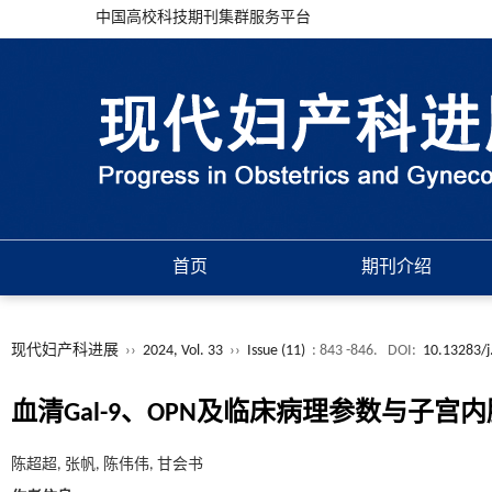
中国高校科技期刊集群服务平台
首页
期刊介绍
现代妇产科进展
››
2024, Vol. 33
››
Issue (11)
: 843 -846.
DOI:
10.13283/j
血清Gal-9、OPN及临床病理参数与子
陈超超, 张帆, 陈伟伟, 甘会书