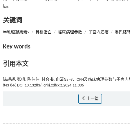
后。
关键词
半乳糖凝集素9
/
骨桥蛋白
/
临床病理参数
/
子宫内膜癌
/
淋巴结
Key words
引用本文
陈超超, 张帆, 陈伟伟, 甘会书. 血清Gal-9、OPN及临床病理参数与
843-846 DOI:10.13283/j.cnki.xdfckjz.2024.11.006
上一篇