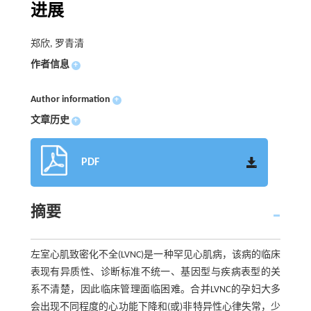
进展
郑欣, 罗青清
作者信息
+
Author information
+
文章历史
+
PDF
摘要
左室心肌致密化不全(LVNC)是一种罕见心肌病，该病的临床
表现有异质性、诊断标准不统一、基因型与疾病表型的关
系不清楚，因此临床管理面临困难。合并LVNC的孕妇大多
会出现不同程度的心功能下降和(或)非特异性心律失常，少