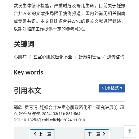
数发生体循环栓塞，严重时危及母儿生命。目前关于妊娠
合并LVNC的文献多局限于病例报道，国内外尚无相关指南
或专家共识。本文将妊娠合并LVNC的相关文献进行综述，
以期对临床工作提供一定的参考意义。
关键词
心肌病
/
左室心肌致密化不全
/
妊娠期管理
/
遗传咨询
Key words
引用格式 ▾
引用本文
郑欣, 罗青清. 妊娠合并左室心肌致密化不全研究进展[J].
现
代妇产科进展
, 2024, 33(11): 861-864
DOI:10.13283/j.cnki.xdfckjz.2024.11.010
上一篇
下一篇