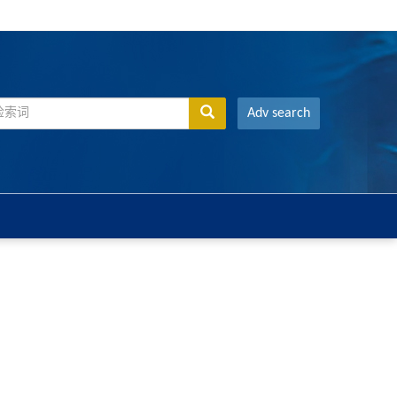
Adv search