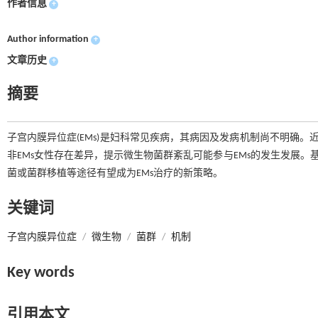
作者信息
+
Author information
+
文章历史
+
摘要
子宫内膜异位症(EMs)是妇科常见疾病，其病因及发病机制尚不明确。近
非EMs女性存在差异，提示微生物菌群紊乱可能参与EMs的发生发展。
菌或菌群移植等途径有望成为EMs治疗的新策略。
关键词
子宫内膜异位症
/
微生物
/
菌群
/
机制
Key words
引用本文