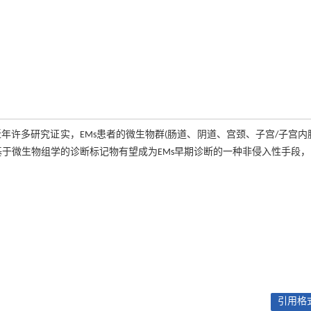
年许多研究证实，EMs患者的微生物群(肠道、阴道、宫颈、子宫/子宫内
基于微生物组学的诊断标记物有望成为EMs早期诊断的一种非侵入性手段
引用格式