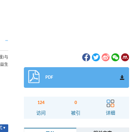
膜)与
，益生
PDF
124
0
访问
被引
详细
 ▾