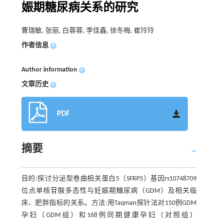
娠期糖尿病关系的研究
曹瑞敏, 张丽, 白蓉蓉, 李佳鑫, 徐冬梅, 崔玲玲
作者信息
+
Author information
+
文章历史
+
PDF
摘要
目的:探讨分泌型卷曲相关蛋白5（SFRP5）基因rs10748709
位点单核苷酸多态性与妊娠期糖尿病（GDM）及相关临
床、肥胖指标的关系。方法:用Taqman探针法对150例GDM
孕妇（GDM组）和168例同期健康孕妇（对照组）