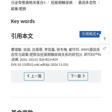
分泌型卷曲相关蛋白5
/
妊娠期糖尿病
/
基因多态性
/
超重/肥胖
Key words
引用格式 ▾
引用本文
曹瑞敏, 张丽, 白蓉蓉, 李佳鑫, 徐冬梅, 崔玲玲. SFRP5基因多
态性与超重/肥胖及妊娠期糖尿病关系的研究[J].
现代妇产科
进展
, 2024, 33(11): 820-823+829
DOI:10.13283/j.cnki.xdfckjz.2024.11.031
上一篇
下一篇