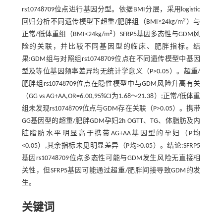
rs10748709位点进行基因分型。依据BMI分层，采用logistic
2
回归分析不同遗传模型下超重/肥胖组（BMI≥24kg/m
）与
2
正常/低体重组（BMI<24kg/m
）SFRP5基因多态性与GDM风
险的关联，并比较不同基因型的临床、肥胖指标。结
果:GDM组与对照组rs10748709位点在不同遗传模型中基因
型及等位基因频率差异均无统计学意义（P>0.05）。超重/
肥胖组rs10748709位点在隐性模型中与GDM风险升高有关
（GG vs AG+AA,OR=6.00,95%CI为1.68～21.38）;正常/低体重
组未发现rs10748709位点与GDM存在关联（P>0.05）。携带
GG基因型的超重/肥胖GDM孕妇2h OGTT、TG、体脂肪及内
脏脂肪水平明显高于携带AG+AA基因型的孕妇（P均
<0.05）,其余指标未见明显差异（P均>0.05）。结论:SFRP5
基因rs10748709位点多态性可能与GDM发生风险无直接相
关性，但SFRP5基因可能通过超重/肥胖间接导致GDM的发
生。
关键词