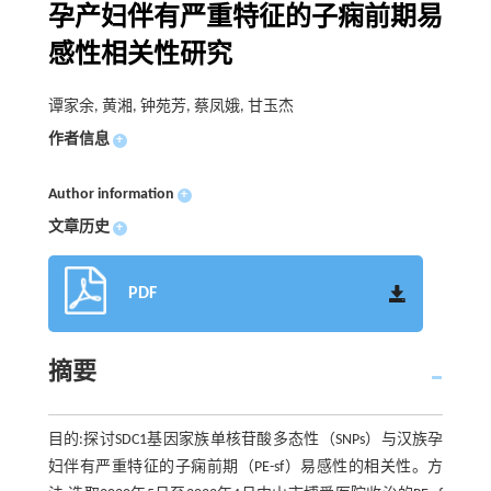
孕产妇伴有严重特征的子痫前期易
感性相关性研究
谭家余, 黄湘, 钟苑芳, 蔡凤娥, 甘玉杰
作者信息
+
Author information
+
文章历史
+
PDF
摘要
目的:探讨SDC1基因家族单核苷酸多态性（SNPs）与汉族孕
妇伴有严重特征的子痫前期（PE-sf）易感性的相关性。方