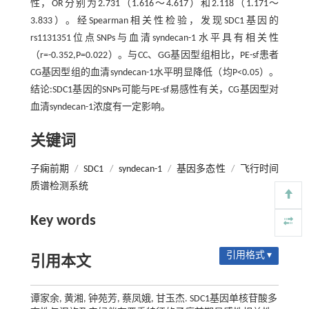
性，OR分别为2.731（1.616～4.617）和2.118（1.171～
3.833）。经Spearman相关性检验，发现SDC1基因的
rs1131351位点SNPs与血清syndecan-1水平具有相关性
（r=-0.352,P=0.022）。与CC、GG基因型组相比，PE-sf患者
CG基因型组的血清syndecan-1水平明显降低（均P<0.05）。
结论:SDC1基因的SNPs可能与PE-sf易感性有关，CG基因型对
血清syndecan-1浓度有一定影响。
关键词
子痫前期
/
SDC1
/
syndecan-1
/
基因多态性
/
飞行时间
质谱检测系统
Key words
引用格式 ▾
引用本文
谭家余, 黄湘, 钟苑芳, 蔡凤娥, 甘玉杰. SDC1基因单核苷酸多