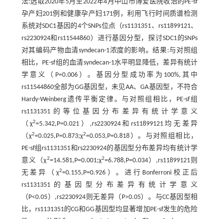
法:选取2020年5月至2022年4月中山市博爱医院收治的PE-sf
孕产妇201例和健康孕产妇171例，利用飞行时间质谱检测
系统对SDC1基因的4个SNPs位点（rs1131351、rs11899121、
rs2230924和rs11544860）进行基因分型，探讨SDC1的SNPs
对其编码产物血清syndecan-1浓度的影响。结果:与对照组
相比，PE-sf组的血清syndecan-1水平明显降低，差异有统计
学意义（P=0.006）。基因分型成功率为100%,其中
rs11544860全部为GG基因型，未见AA、GA基因型，不符合
Hardy-Weinberg遗传平衡定律。与对照组相比，PE-sf组
rs1131351的等位基因分布差异有统计学意义
2
（χ
=5.342,P=0.021）,rs2230924和rs11899121均无差异
2
2
（χ
=0.025,P=0.873;χ
=0.053,P=0.818）。与对照组相比，
PE-sf组rs1131351和rs2230924的基因型分布差异均有统计学
2
2
意义（χ
=14.581,P=0.001;χ
=6.788,P=0.034）,rs11899121则
2
无差异（χ
=0.155,P=0.926）。进行Bonferroni校正后
rs1131351的基因型分布差异有统计学意义
（P<0.05）,rs2230924则无差异（P>0.05）。与CC基因型相
比，rs1131351的CG和GG基因型均显著增加PE-sf发生的危险