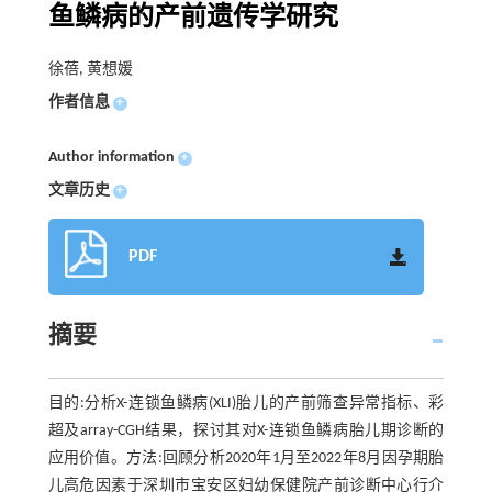
鱼鳞病的产前遗传学研究
徐蓓, 黄想媛
作者信息
+
Author information
+
文章历史
+
PDF
摘要
目的:分析X-连锁鱼鳞病(XLI)胎儿的产前筛查异常指标、彩
超及array-CGH结果，探讨其对X-连锁鱼鳞病胎儿期诊断的
应用价值。方法:回顾分析2020年1月至2022年8月因孕期胎
儿高危因素于深圳市宝安区妇幼保健院产前诊断中心行介