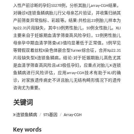
入性产前诊断的孕妇10278例，分析其胎儿array-CGH结果，
对确诊X连锁鱼鳞病胎儿行父母亲芯片验证，并收集归纳其
产前筛查异常指标、彩超等。结果:共检出23例胎儿样本为
Xp22.31片段缺失，其中13例男性胎儿，10例女性胎儿。XLI
主要来自于妊娠期血清学筛查高风险孕妇，13例男性胎儿
母亲孕中期血清学筛查uE3值均显著低于正常值。1例罕见
等臂假双着丝粒X染色体嵌合型Turner综合征，合并Xp22.31
片段缺失型X连锁鱼鳞病。结论:对于妊娠期胎儿高危尤其
是血清学筛查高风险且uE3极低孕妇，应重点对胎儿X-连锁
鱼鳞病进行风险评估，应用array-CGH技术有助于XLI的确
诊，对家族遗传病史不详且胎儿无结构畸形情况下的遗传
咨询尤为重要。
关键词
X-连锁鱼鳞病
/
STS基因
/
Array-CGH
Key words