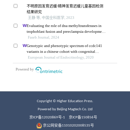
Copyright © Higher Education Press.
Powered by Beijing Magtech Co. Ltd
京ICP备12020869号-1
京ICP备150856号
京公网安备11010202008535号