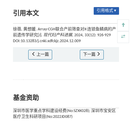
引用格式 ▾
引用本文
徐蓓, 黄想媛. Array-CGH联合产前筛查对X-连锁鱼鳞病的产
前遗传学研究[J].
现代妇产科进展
, 2024, 33(12): 926-929
DOI:10.13283/j.cnki.xdfckjz.2024.12.009
上一篇
下一篇
基金资助
深圳市医学重点学科建设经费(No:SZXK028); 深圳市宝安区
医疗卫生科研项目(No:2022JD087)