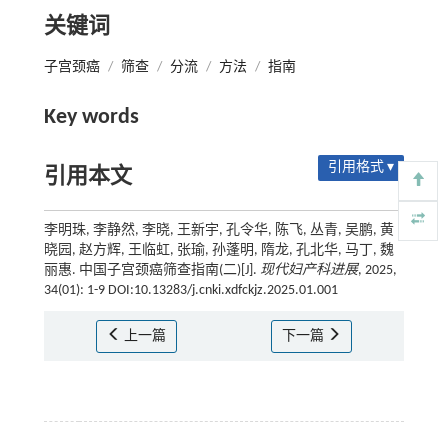
关键词
子宫颈癌
/
筛查
/
分流
/
方法
/
指南
Key words
引用格式 ▾
引用本文
李明珠, 李静然, 李晓, 王新宇, 孔令华, 陈飞, 丛青, 吴鹏, 黄
晓园, 赵方辉, 王临虹, 张瑜, 孙蓬明, 隋龙, 孔北华, 马丁, 魏
丽惠. 中国子宫颈癌筛查指南(二)[J].
现代妇产科进展
, 2025,
34(01): 1-9 DOI:10.13283/j.cnki.xdfckjz.2025.01.001
上一篇
下一篇