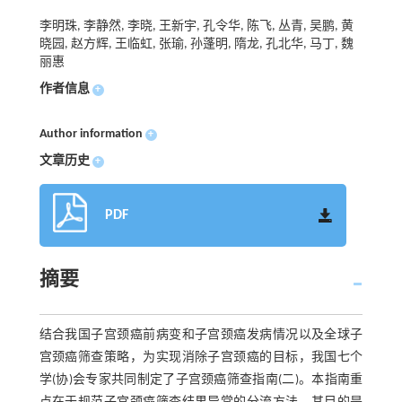
李明珠, 李静然, 李晓, 王新宇, 孔令华, 陈飞, 丛青, 吴鹏, 黄
晓园, 赵方辉, 王临虹, 张瑜, 孙蓬明, 隋龙, 孔北华, 马丁, 魏
丽惠
作者信息
+
Author information
+
文章历史
+
PDF
摘要
结合我国子宫颈癌前病变和子宫颈癌发病情况以及全球子
宫颈癌筛查策略，为实现消除子宫颈癌的目标，我国七个
学(协)会专家共同制定了子宫颈癌筛查指南(二)。本指南重