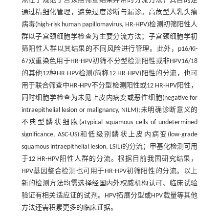
点在于规范子宫颈癌筛查结果异常的分流方法，其目的是
通过精细化管理，避免过度诊断与漏诊。高危型人乳头瘤
病毒(high-risk human papillomavirus, HR-HPV)检测初筛阳性人
群以子宫颈细胞学检查为主要分流方法；子宫颈细胞学初
筛阳性人群以其结果的不同风险进行管理。此外，p16/Ki-
67双重染色用于HR-HPV初筛不分型检测阳性或非HPV16/18
的其他12种HR-HPV检测(简称12 HR-HPV)阳性的分流，也可
用于联合筛查中HR-HPV不分型检测阳性或12 HR-HPV阳性，
同时细胞学检查为未见上皮内病变或恶性细胞(negative for
intraepithelial lesion or malignancy, NILM);未明确诊断意义的
不典型鳞状细胞(atypical squamous cells of undetermined
significance, ASC-US)和低级别鳞状上皮内病变(low-grade
squamous intraepithelial lesion, LSIL)的分流；甲基化检测可用
于12 HR-HPV阳性人群的分流。根据目前我国研究结果，
HPV基因整合检测也可用于HR-HPV初筛阳性的分流。以上
新的检测方法均需选择经国内外权威机构认可、临床试验
验证有相关适应证的试剂。HPV拓展分型或HPV载量等其他
方法还需积累更多的临床证据。