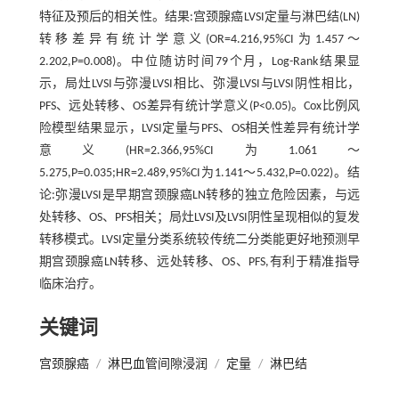
特征及预后的相关性。结果:宫颈腺癌LVSI定量与淋巴结(LN)
转移差异有统计学意义(OR=4.216,95%CI为1.457～
2.202,P=0.008)。中位随访时间79个月，Log-Rank结果显
示，局灶LVSI与弥漫LVSI相比、弥漫LVSI与LVSI阴性相比，
PFS、远处转移、OS差异有统计学意义(P<0.05)。Cox比例风
险模型结果显示，LVSI定量与PFS、OS相关性差异有统计学
意义(HR=2.366,95%CI为1.061～
5.275,P=0.035;HR=2.489,95%CI为1.141～5.432,P=0.022)。结
论:弥漫LVSI是早期宫颈腺癌LN转移的独立危险因素，与远
处转移、OS、PFS相关；局灶LVSI及LVSI阴性呈现相似的复发
转移模式。LVSI定量分类系统较传统二分类能更好地预测早
期宫颈腺癌LN转移、远处转移、OS、PFS,有利于精准指导
临床治疗。
关键词
宫颈腺癌
/
淋巴血管间隙浸润
/
定量
/
淋巴结