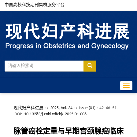
中国高校科技期刊集群服务平台
Toggle
现代妇产科进展
››
2025, Vol. 34
››
Issue (01)
: 42 -46+51.
DOI:
10.13283/j.cnki.xdfckjz.2025.01.006
脉管癌栓定量与早期宫颈腺癌临床