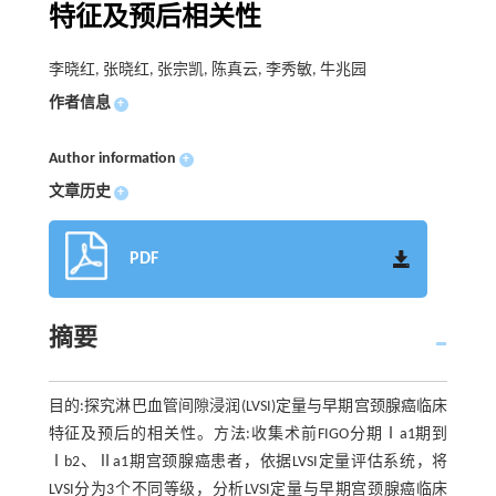
特征及预后相关性
李晓红, 张晓红, 张宗凯, 陈真云, 李秀敏, 牛兆园
作者信息
+
Author information
+
文章历史
+
PDF
摘要
目的:探究淋巴血管间隙浸润(LVSI)定量与早期宫颈腺癌临床
特征及预后的相关性。方法:收集术前FIGO分期Ⅰa1期到
Ⅰb2、Ⅱa1期宫颈腺癌患者，依据LVSI定量评估系统，将
LVSI分为3个不同等级，分析LVSI定量与早期宫颈腺癌临床