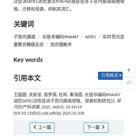
过促进SATB1进而激活PI3K/Akt通路促进子宫内膜癌细胞增
殖、迁移和侵袭，抑制其凋亡。
关键词
子宫内膜癌
/
长链非编码RNA467
/
SATB1
/
实时荧光定
量聚合酶链反应
/
流式细胞术
Key words
引用格式 ▾
引用本文
王圆圆, 关新垒, 苗梦薇, 杜昕, 秦海霞. 长链非编码RNA467
调控SATB1活性促进子宫内膜癌增殖、侵袭机制研究[J].
现
代妇产科进展
, 2025, 34(01): 10-14+19
DOI:10.13283/j.cnki.xdfckjz.2025.01.030
上一篇
下一篇