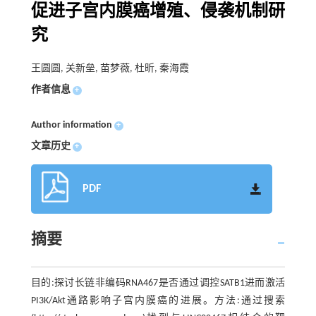
促进子宫内膜癌增殖、侵袭机制研
究
王圆圆, 关新垒, 苗梦薇, 杜昕, 秦海霞
作者信息
+
Author information
+
文章历史
+
PDF
摘要
目的:探讨长链非编码RNA467是否通过调控SATB1进而激活
PI3K/Akt通路影响子宫内膜癌的进展。方法:通过搜索