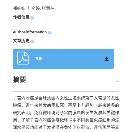
祁婉婉, 何奕婷, 张慧林
作者信息
+
Author information
+
文章历史
+
PDF
摘要
子宫内膜癌是全球范围内女性生殖系统第二大常见的恶性
肿瘤，近年来其发病率和死亡率呈上升趋势。越来越多的
研究表明，免疫微环境对子宫内膜癌的发生发展起关键作
用，了解子宫内膜癌免疫微环境中不同类型免疫细胞的浸
润水平及功能对于发掘潜在免疫治疗靶点、评估预后等具