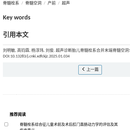
脊髓栓系
/
脊髓空洞
/
产前
/
超声
Key words
引用本文
刘明敏, 高钧霖, 杨淳玮, 刘俊. 超声诊断胎儿脊髓栓系合并末端脊髓空洞1例
DOI:10.13283/j.cnki.xdfckjz.2025.01.034
上一篇