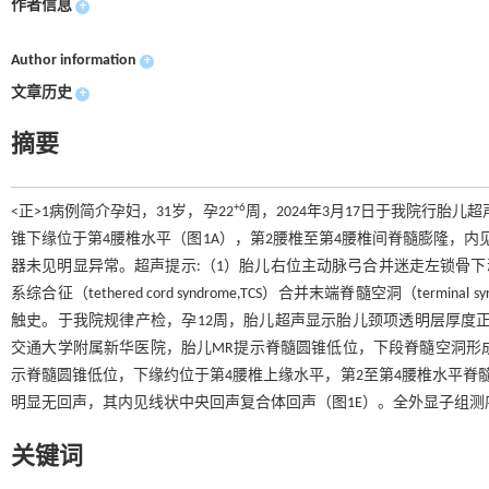
作者信息
+
Author information
+
文章历史
+
摘要
+6
<正>1病例简介孕妇，31岁，孕22
周，2024年3月17日于我院行胎
锥下缘位于第4腰椎水平（图1A），第2腰椎至第4腰椎间脊髓膨隆，内见
器未见明显异常。超声提示:（1）胎儿右位主动脉弓合并迷走左锁骨下
系综合征（tethered cord syndrome,TCS）合并末端脊髓空洞（terminal syri
触史。于我院规律产检，孕12周，胎儿超声显示胎儿颈项透明层厚度正
交通大学附属新华医院，胎儿MR提示脊髓圆锥低位，下段脊髓空洞形成
示脊髓圆锥低位，下缘约位于第4腰椎上缘水平，第2至第4腰椎水平脊
明显无回声，其内见线状中央回声复合体回声（图1E）。全外显子组
关键词