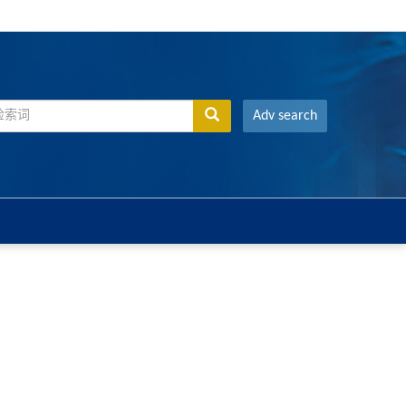
Adv search