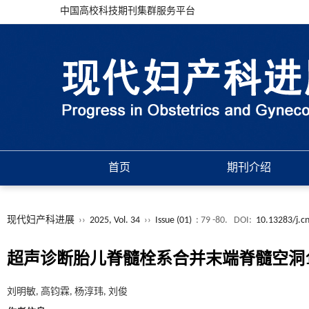
中国高校科技期刊集群服务平台
首页
期刊介绍
现代妇产科进展
››
2025, Vol. 34
››
Issue (01)
: 79 -80.
DOI:
10.13283/j.cn
超声诊断胎儿脊髓栓系合并末端脊髓空洞
刘明敏, 高钧霖, 杨淳玮, 刘俊