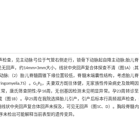
儿超声检查，见主动脉弓位于气管右侧走行，锁骨下动脉起自降主动脉;胎儿
无回声，约14mm×3mm大小，线状中央回声复合体探查不清（图1A）;
动脉;（2）胎儿脊髓圆锥下缘位置较低，脊髓末端囊性结构，考虑胎儿
ngomyelia,TS）。G
P
，夫妻双方既往体健，无家族性传染病史及致畸因
1
0
常，唐氏筛查阴性;孕16周，无创基因检测未见明显异常。孕23周转诊
（图1B）。孕25周在我院选择胎儿引产，引产后标本行高频超声检查
髓线状中央回声复合体回声未探及，可见无回声（图1C、D）。胸段脊髓
测序未检出可能解释当前表型的遗传变异。