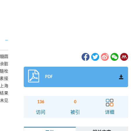
脊髓圆
其余脏
脊髓栓
PDF
素接
至上海
，结果
内未见
136
0
访问
被引
详细