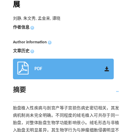
展
刘静, 朱文秀, 孟金来, 谭晓
作者信息
+
Author information
+
文章历史
+
PDF
摘要
胎盘植入性疾病与剖宫产等子宫损伤病史密切相关，其发
病机制尚未完全明确。不同程度的绒毛植入可共存于同一
胎盘，对整体胎盘生物学功能影响很小。绒毛形态与非植
入胎盘无明显差异，其生物学行为与肿瘤细胞侵袭明显不