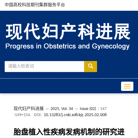
中国高校科技期刊集群服务平台
Toggle
现代妇产科进展
››
2025, Vol. 34
››
Issue (02)
: 147
-149+154.
DOI:
10.13283/j.cnki.xdfckjz.2025.02.008
胎盘植入性疾病发病机制的研究进