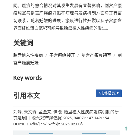
同。瘢痕的愈合情况对其发生发展有显著影响，剖宫产瘢
痕憩室与剖宫产瘢痕妊娠在病理与发病机制方面与其有密
切联系，随着妊娠的进展，瘢痕进行性开裂以及子宫胎盘
界面纤维蛋白沉积可能导致胎盘植入性疾病的发生。
关键词
胎盘植入性疾病
/
子宫瘢痕裂开
/
剖宫产瘢痕憩室
/
剖
宫产瘢痕妊娠
Key words
引用格式 ▾
引用本文
刘静, 朱文秀, 孟金来, 谭晓. 胎盘植入性疾病发病机制的研
究进展[J].
现代妇产科进展
, 2025, 34(02): 147-149+154
DOI:10.13283/j.cnki.xdfckjz.2025.02.008