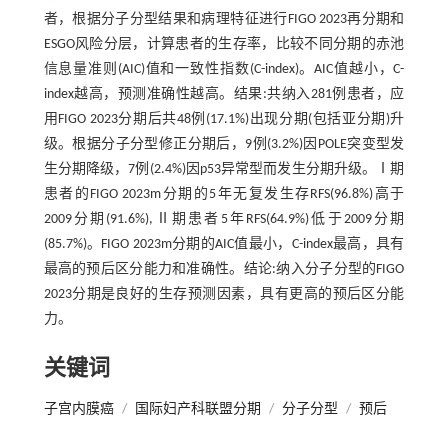
者，根据分子分型结果和病理特征进行FIGO 2023再分期和
ESGO风险分层，计算患者的生存率，比较不同分期的赤池
信息量准则(AIC)值和一致性指数(C-index)。AIC值越小，C-
index越高，预测准确性越高。结果:共纳入281例患者，应
用FIGO 2023分期后共48例(17.1%)出现分期(包括亚分期)升
级。根据分子分型修正分期后，9例(3.2%)因POLE突变型发
生分期降级，7例(2.4%)因p53异常型而发生分期升级。Ⅰ期
患者的FIGO 2023m分期的5年无复发生存RFS(96.8%)高于
2009分期(91.6%),Ⅱ期患者5年RFS(64.9%)低于2009分期
(85.7%)。FIGO 2023m分期的AIC值最小，C-index最高，具有
最高的预后区分能力和准确性。结论:纳入分子分型的FIGO
2023分期是良好的生存预测因素，具有更高的预后区分能
力。
关键词
子宫内膜癌
/
国际妇产科联盟分期
/
分子分型
/
预后