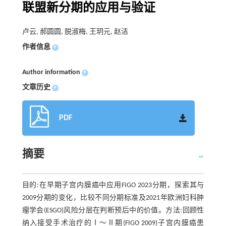
联盟新分期的应用与验证
卢云, 郝圆圆, 脱淑梅, 王玥元, 赵洁
作者信息
+
Author information
+
文章历史
+
PDF
摘要
目的:在早期子宫内膜癌中应用FIGO 2023分期，探索其与
2009分期的变化，比较不同分期标准及2021年欧洲妇科肿
瘤学会(ESGO)风险分层在判断预后中的价值。方法:回顾性
纳入接受手术治疗的Ⅰ～Ⅱ期(FIGO 2009)子宫内膜癌患