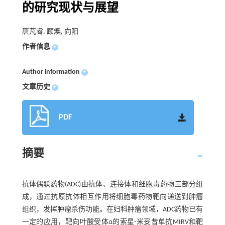
的研究现状与展望
唐芃睿, 顾燠, 向阳
作者信息
+
Author information
+
文章历史
+
PDF
摘要
抗体偶联药物(ADC)由抗体、连接体和细胞毒药物三部分组
成，通过抗原抗体相互作用将细胞毒药物靶向递送到肿瘤
组织，发挥肿瘤杀伤功能。在妇科肿瘤领域，ADC药物已有
一定的应用，靶向叶酸受体α的索星-米妥昔单抗MIRV和靶