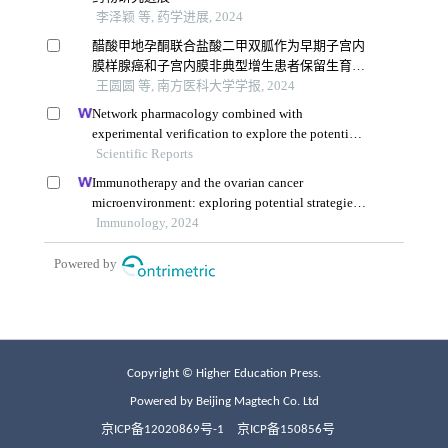
Copyright © Higher Education Press.
Powered by Beijing Magtech Co. Ltd
京ICP备12020869号-1
京ICP备150856号