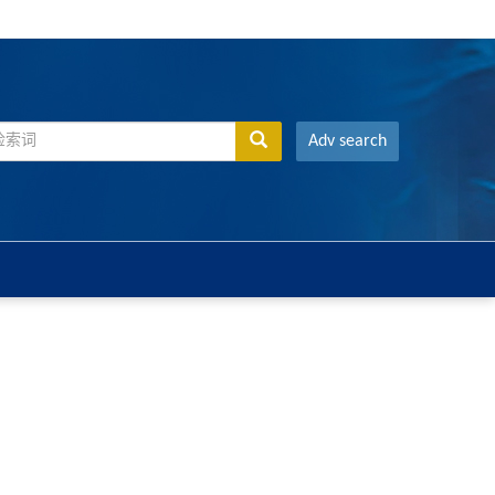
Adv search