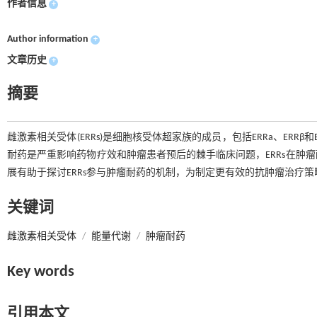
作者信息
+
Author information
+
文章历史
+
摘要
雌激素相关受体(ERRs)是细胞核受体超家族的成员，包括ERRa、ER
耐药是严重影响药物疗效和肿瘤患者预后的棘手临床问题，ERRs在肿瘤
展有助于探讨ERRs参与肿瘤耐药的机制，为制定更有效的抗肿瘤治疗
关键词
雌激素相关受体
/
能量代谢
/
肿瘤耐药
Key words
引用本文