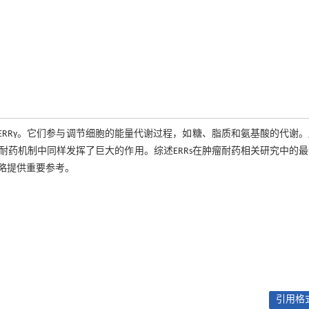
Rβ和ERRγ。它们参与调节细胞的能量代谢过程，如糖、脂质和氨基酸的代谢
耐药机制中同样发挥了巨大的作用。综述ERRs在肿瘤耐药相关研究中的
策略提供重要参考。
引用格式