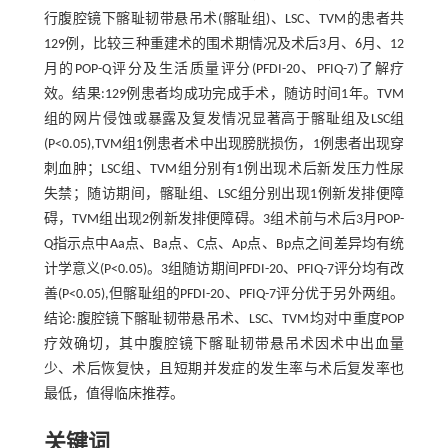
行腹腔镜下髂耻韧带悬吊术(髂耻组)、LSC、TVM的患者共
129例，比较三种重建术的围术期情况及术后3月、6月、12
月的POP-Q评分及生活质量评分(PFDI-20、PFIQ-7)了解疗
效。结果:129例患者均成功完成手术，随访时间1年。TVM
组的网片侵蚀或暴露及复发情况显著高于髂耻组及LSC组
(P<0.05),TVM组1例患者术中出现膀胱损伤，1例患者出现穿
刺血肿；LSC组、TVM组分别有1例出现术后新发压力性尿
失禁；随访期间，髂耻组、LSC组分别出现1例新发排便障
碍，TVM组出现2例新发排便障碍。3组术前与术后3月POP-
Q指示点中Aa点、Ba点、C点、Ap点、Bp点之间差异均有统
计学意义(P<0.05)。3组随访期间PFDI-20、PFIQ-7评分均有改
善(P<0.05),但髂耻组的PFDI-20、PFIQ-7评分优于另外两组。
结论:腹腔镜下髂耻韧带悬吊术、LSC、TVM均对中重度POP
疗效确切，其中腹腔镜下髂耻韧带悬吊术因术中出血量
少、术后恢复快，且短期并发症的发生率与术后复发率也
最低，值得临床推荐。
关键词