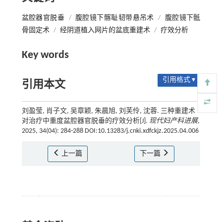
盆腔器官脱垂
/
腹腔镜下髂耻韧带悬吊术
/
腹腔镜下骶
骨固定术
/
经阴道植入网片的盆底重建术
/
疗效分析
Key words
引用格式 ▾
引用本文
刘盈莹, 肖子文, 吴章颖, 朱晨旭, 刘芙伶, 沈蓉. 三种重建术
对治疗中重度盆腔器官脱垂的疗效分析[J].
现代妇产科进展
,
2025, 34(04): 284-288 DOI:10.13283/j.cnki.xdfckjz.2025.04.006
上一篇
下一篇