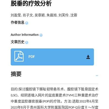
脱垂的疗效分析
刘盈莹, 肖子文, 吴章颖, 朱晨旭, 刘芙伶, 沈蓉
作者信息
+
Author information
+
文章历史
+
PDF
摘要
目的:探讨腹腔镜下髂耻韧带悬吊术、腹腔镜下骶骨固定术
(LSC)、经阴道植入网片的盆底重建术(TVM)三种重建术治疗
中重度盆腔器官脱垂(POP)的疗效。方法:选取2022年6月至
2023年8月于贵州医科大学附属医院因POP-Q分度Ⅱ～Ⅳ度