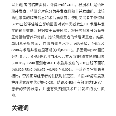
以上)患者的临床资料，计算PNI和GNRI。根据术后是否出
现并发症，将研究对象分为并发症组和非并发症组。比较
两组患者的临床信息和术后满意度；使用受试者工作特征
(ROC)曲线评估独立影响因素对老年患者发生TLH术后并发
症的预测效能。根据有无营养风险，将研究对象分为营养
正常组和营养异常组，比较两组患者的术后满意度。结果:
单因素分析显示，血清白蛋白水平、ASA分级、PNI以及
GNRI与术后并发症显著相关(均P<0.05)。多因素logistic回归
分析显示，GNRI是老年TLH术后并发症的独立影响因素
(P<0.05)。GNRI预测老年TLH术后并发症的ROC曲线下面积
为0.826(95%CI为0.672～0.986,P<0.001)。与营养异常组患者
相比，营养正常组患者的住院时长更短、术后24h舒适度及
护理满意度更优(均P<0.05)。结论:GNRI可有效评估TLH老年
患者的营养状态，并能有效预测其术后并发症的发生风
险。
关键词