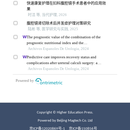
Copyright © Higher Education Press.
Powered by Beijing Magtech Co. Ltd
京ICP备12020869号-1
京ICP备150856号