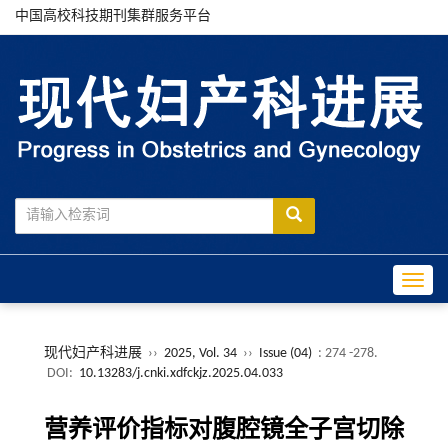
中国高校科技期刊集群服务平台
Toggle
现代妇产科进展
››
2025, Vol. 34
››
Issue (04)
: 274 -278.
DOI:
10.13283/j.cnki.xdfckjz.2025.04.033
营养评价指标对腹腔镜全子宫切除