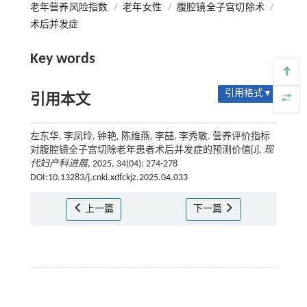
老年营养风险指数
/
老年女性
/
腹腔镜全子宫切除术
/
术后并发症
Key words
引用格式 ▾
引用本文
左东华, 李凤玲, 钟艳, 陈维燕, 李喆, 李秀敏. 营养评价指标
对腹腔镜全子宫切除老年患者术后并发症的预测价值[J].
现
代妇产科进展
, 2025, 34(04): 274-278
DOI:10.13283/j.cnki.xdfckjz.2025.04.033
上一篇
下一篇