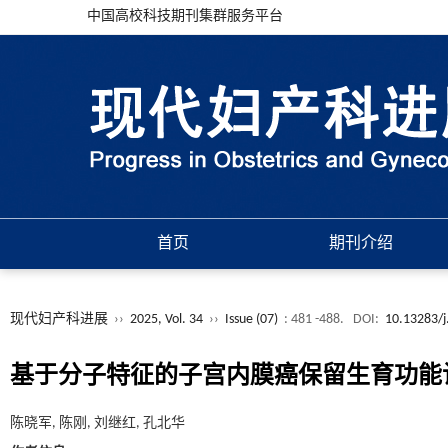
中国高校科技期刊集群服务平台
首页
期刊介绍
现代妇产科进展
››
2025, Vol. 34
››
Issue (07)
: 481 -488.
DOI:
10.13283/j
基于分子特征的子宫内膜癌保留生育功能诊治
陈晓军, 陈刚, 刘继红, 孔北华