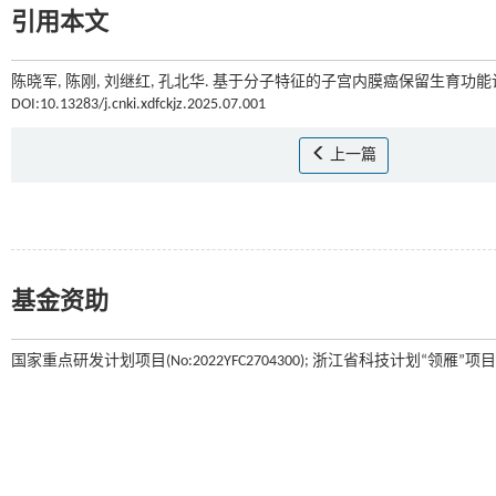
引用本文
陈晓军, 陈刚, 刘继红, 孔北华. 基于分子特征的子宫内膜癌保留生育功能诊治
DOI:10.13283/j.cnki.xdfckjz.2025.07.001
上一篇
基金资助
国家重点研发计划项目(No:2022YFC2704300); 浙江省科技计划“领雁”项目(No: