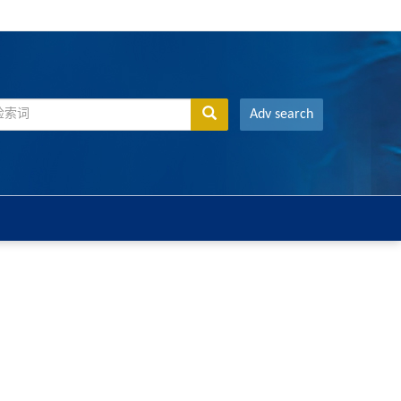
Adv search