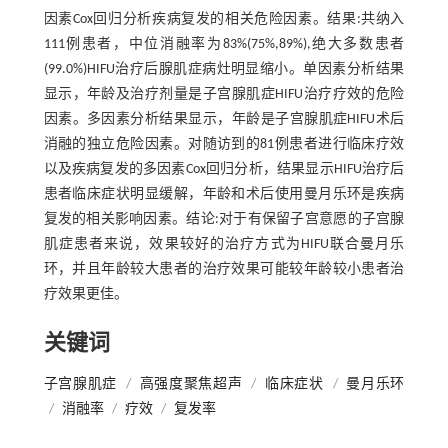
因素Cox回归分析疾病复发的相关危险因素。结果:共纳入
111例患者，中位消融率为83%(75%,89%),绝大多数患者
(99.0%)HIFU治疗后腺肌症病灶明显缩小。单因素分析结果
显示，年龄及治疗剂量是子宫腺肌症HIFU治疗疗效的危险
因素。多因素分析结果显示，年龄是子宫腺肌症HIFU术后
消融的独立危险因素。对随访到的81例患者进行临床疗效
以及疾病复发的多因素Cox回归分析，结果显示HIFU治疗后
患者临床症状明显缓解，年龄和术后使用曼月乐环是疾病
复发的相关影响因素。结论:对于有保留子宫意愿的子宫腺
肌症患者来说，效果较好的治疗方式为HIFU联合曼月乐
环，并且年龄较大患者的治疗效果可能较年龄较小患者治
疗效果更佳。
关键词
子宫腺肌症
/
高强度聚焦超声
/
临床症状
/
曼月乐环
/
消融率
/
疗效
/
复发率