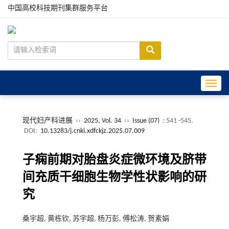
中国高校科技期刊集群服务平台
Toggle
现代妇产科进展
››
2025, Vol. 34
››
Issue (07)
: 541 -545.
DOI:
10.13283/j.cnki.xdfckjz.2025.07.009
子痫前期对胎盘炎症微环境及脐带
间充质干细胞生物学性状影响的研
究
桑宇超, 黄栋钦, 苏宇超, 杨万彭, 傅松涛, 贺素娟