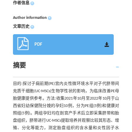
作者信息
+
Author information
+
文章历史
+
PDF
摘要
目的:探讨子痫前期(PE)宫内炎性微环境水平对子代脐带间
充质干细胞(UC-MSCs)生物学性状的影响，为临床改善PE母
胎健康提供参考。方法:收集2021年10月至2022年10月于山
西省妇幼保健院分娩的孕妇10例，分为PE组(5例)和健康对
照组(5例)。两组孕妇均在剖宫产手术后立即采集脐带和胎
盘组织，脐带进行UC-MSCs提取培养并观察比较其形态、增
殖、分化等能力，测定胎盘组织的含水量和炎性因子水