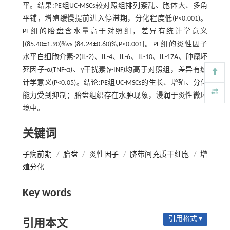
平。结果:PE组UC-MSCs较对照组排列紊乱、胞体大、多角
平铺，增殖缓慢提前进入停滞期，分化程度低(P<0.001)。
PE组的胎盘含水量高于对照组，差异有统计学意义
[(85.40±1.90)%vs (84.24±0.60)%,P<0.001]。PE组的炎性因子
水平白细胞介素-2(IL-2)、IL-4、IL-6、IL-10、IL-17A、肿瘤坏
死因子-α(TNF-α)、γ干扰素(γ-INF)均高于对照组，差异有统
计学意义(P<0.05)。结论:PE组UC-MSCs的生长、增殖、分化
能力受到抑制；胎盘组织存在水肿现象，浸润于炎性微环
境中。
关键词
子痫前期
/
胎盘
/
炎性因子
/
脐带间充质干细胞
/
增
殖分化
Key words
引用格式 ▾
引用本文