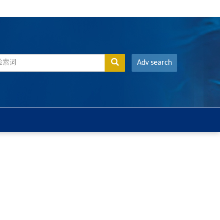
Adv search