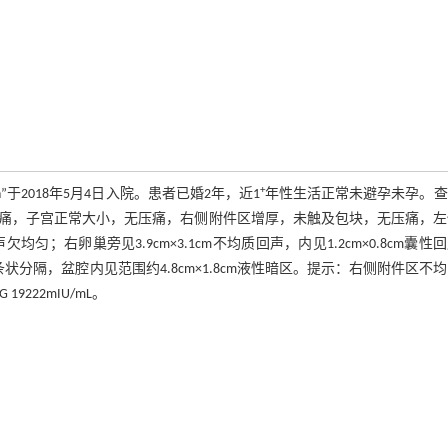
+
h”于2018年5月4日入院。患者已婚2年，近1
年性生活正常未避孕未孕。查
痛，子宫正常大小，无压痛，右侧附件区增厚，未触及包块，无压痛，左
回声欠均匀；右卵巢旁见3.9cm×3.1cm不均质回声，内见1.2cm×0.8cm囊性
见条状分隔，盆腔内见范围约4.8cm×1.8cm液性暗区。提示：右侧附件区不
9222mIU/mL。