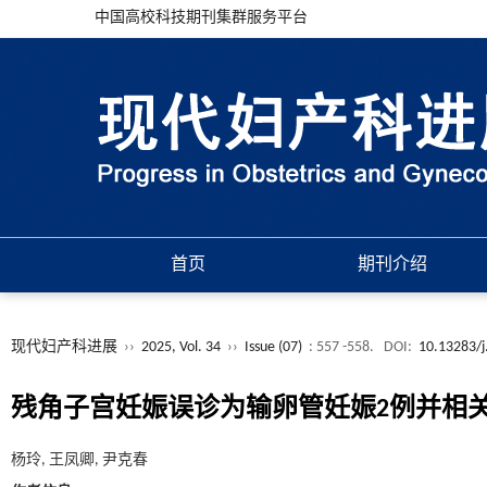
中国高校科技期刊集群服务平台
首页
期刊介绍
现代妇产科进展
››
2025, Vol. 34
››
Issue (07)
: 557 -558.
DOI:
10.13283/j
残角子宫妊娠误诊为输卵管妊娠2例并相
杨玲, 王凤卿, 尹克春