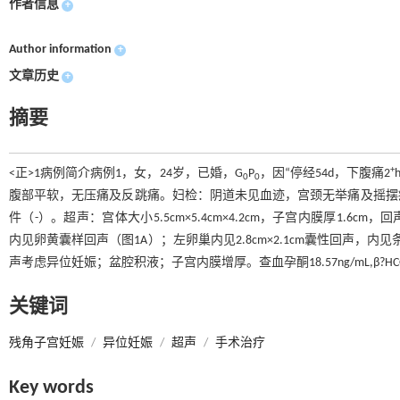
作者信息
+
Author information
+
文章历史
+
摘要
+
<正>1病例简介病例1，女，24岁，已婚，G
P
，因“停经54d，下腹痛2
0
0
腹部平软，无压痛及反跳痛。妇检：阴道未见血迹，宫颈无举痛及摇摆
件（-）。超声：宫体大小5.5cm×5.4cm×4.2cm，子宫内膜厚1.6cm，
内见卵黄囊样回声（图1A）；左卵巢内见2.8cm×2.1cm囊性回声，内
声考虑异位妊娠；盆腔积液；子宫内膜增厚。查血孕酮18.57ng/mL,β?HCG 1
关键词
残角子宫妊娠
/
异位妊娠
/
超声
/
手术治疗
Key words