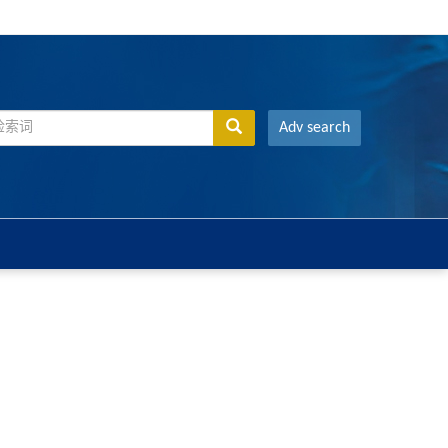
Adv search