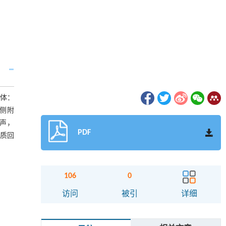
体：
侧附
回声，
PDF
均质回
106
0
访问
被引
详细