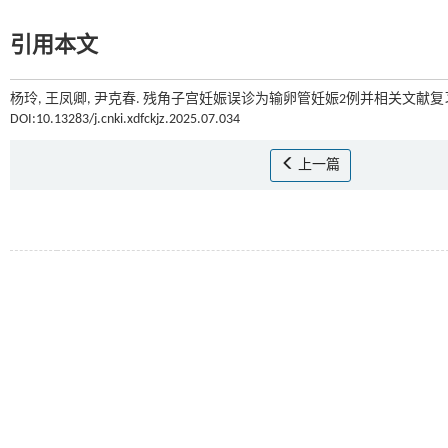
引用本文
杨玲, 王凤卿, 尹克春. 残角子宫妊娠误诊为输卵管妊娠2例并相关文献复习[
DOI:10.13283/j.cnki.xdfckjz.2025.07.034
上一篇