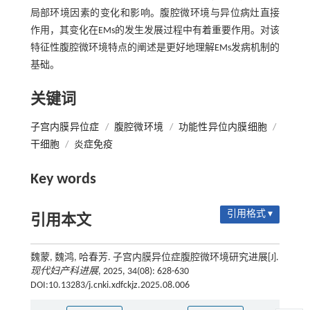
局部环境因素的变化和影响。腹腔微环境与异位病灶直接
作用，其变化在EMs的发生发展过程中有着重要作用。对该
特征性腹腔微环境特点的阐述是更好地理解EMs发病机制的
基础。
关键词
子宫内膜异位症
/
腹腔微环境
/
功能性异位内膜细胞
/
干细胞
/
炎症免疫
Key words
引用格式 ▾
引用本文
魏蒙, 魏鸿, 哈春芳. 子宫内膜异位症腹腔微环境研究进展[J].
现代妇产科进展
, 2025, 34(08): 628-630
DOI:10.13283/j.cnki.xdfckjz.2025.08.006