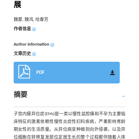
展
魏蒙, 魏鸿, 哈春芳
作者信息
+
Author information
+
文章历史
+
PDF
摘要
子宫内膜异位症(EMs)是一类以慢性盆腔痛和不孕为主要临
床特征的激素依赖性慢性炎症性妇科疾病，严重影响育龄
期女性的生活质量。从异位病变种植到向外侵袭，以及异
位细胞在转移复发部位定居生长的整个过程都伴随着人体