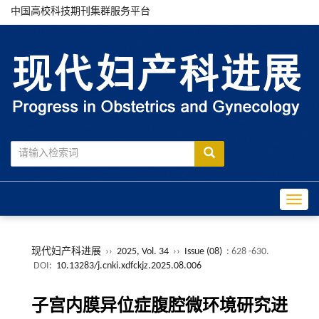
中国高校科技期刊集群服务平台
Toggle
现代妇产科进展
››
2025, Vol. 34
››
Issue (08)
: 628 -630.
DOI:
10.13283/j.cnki.xdfckjz.2025.08.006
子宫内膜异位症腹腔微环境研究进