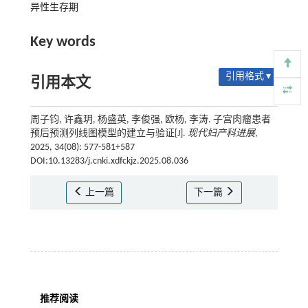
异性生存期
Key words
引用格式 ▾
引用本文
周子钧, 许鑫玥, 杨盛英, 李俊强, 欧杨, 李涛. 子宫肉瘤患者
预后预测列线图模型的建立与验证[J].
现代妇产科进展
,
2025, 34(08): 577-581+587
DOI:10.13283/j.cnki.xdfckjz.2025.08.036
上一篇
下一篇