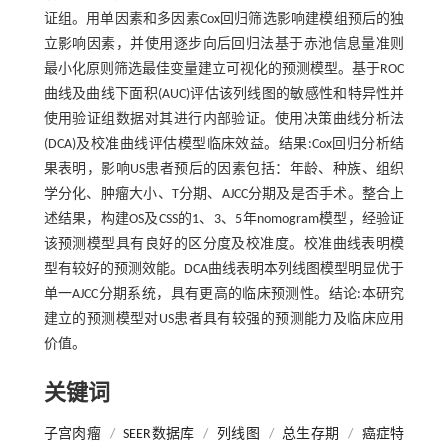
证组。用单因素和多因素Cox回归筛选影响建模组预后的独
立影响因素，并使用逐步向后回归法基于赤池信息量准则
最小化原则筛选最佳变量建立可视化的预测模型。基于ROC
曲线及曲线下面积(AUC)评估该列线图的敏感性和特异性并
使用验证组数据对其进行内部验证。使用决策曲线分析法
(DCA)及校准曲线评估模型临床效益。结果:Cox回归分析结
果表明，影响US患者预后的因素包括：年龄、种族、组织
学分化、肿瘤大小、T分期、AJCC分期及是否手术。整合上
述结果，构建OS及CSS的1、3、5年nomogram模型，经验证
该预测模型具有良好的区分度及校准度。校准曲线表明模
型有较好的预测效能。DCA曲线表明本列线图模型明显优于
单一AJCC分期系统，具有更高的临床预测性。结论:本研究
建立的预测模型对US患者具有较强的预测能力及临床应用
价值。
关键词
子宫肉瘤
/
SEER数据库
/
列线图
/
总生存期
/
癌症特