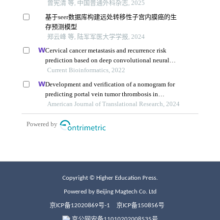
Copyright © Higher Education Press.
Powered by Beijing Magtech Co. Ltd
京ICP备12020869号-1
京ICP备150856号
京公网安备11010202008535号