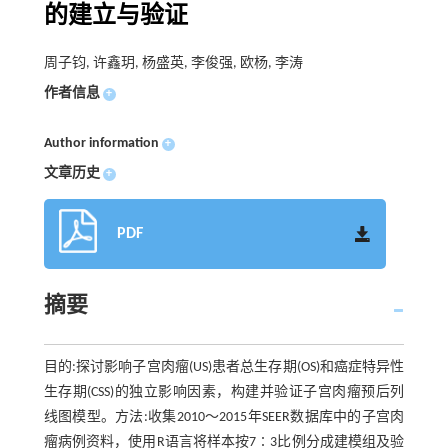
的建立与验证
周子钧, 许鑫玥, 杨盛英, 李俊强, 欧杨, 李涛
作者信息
+
Author information
+
文章历史
+
PDF
摘要
目的:探讨影响子宫肉瘤(US)患者总生存期(OS)和癌症特异性
生存期(CSS)的独立影响因素，构建并验证子宫肉瘤预后列
线图模型。方法:收集2010～2015年SEER数据库中的子宫肉
瘤病例资料，使用R语言将样本按7∶3比例分成建模组及验