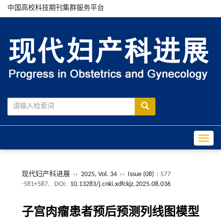
中国高校科技期刊集群服务平台
Toggle
现代妇产科进展
››
2025, Vol. 34
››
Issue (08)
: 577
-581+587.
DOI:
10.13283/j.cnki.xdfckjz.2025.08.036
子宫肉瘤患者预后预测列线图模型