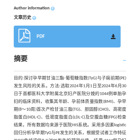
Author information
+
文章历史
+
PDF
摘要
目的:探讨孕早期甘油三酯-葡萄糖指数(TyG)与子痫前期(PE)
发生风险的关系。方法:选取2024年1月1日至2024年6月30
日于首都医科大学附属北京妇产医院分娩的1044例单胎孕
妇的临床资料，收集其年龄、孕前体质量指数(BMI)、孕早
期(8～10周)首次产检甘油三脂(TG)、胆固醇(CHO)、高密度
脂蛋白(HDL-C)、低密度脂蛋白(LDL-C)及空腹血糖(FPG)检查
结果，所有数据均来源于医院HIS系统。采用多因素logistic
回归分析孕早期TyG与PE发生的关系，根据受试者工作特征