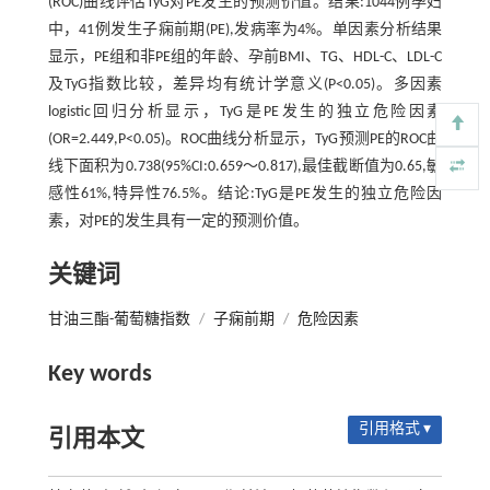
(ROC)曲线评估TyG对PE发生的预测价值。结果:1044例孕妇
中，41例发生子痫前期(PE),发病率为4%。单因素分析结果
显示，PE组和非PE组的年龄、孕前BMI、TG、HDL-C、LDL-C
及TyG指数比较，差异均有统计学意义(P<0.05)。多因素
logistic回归分析显示，TyG是PE发生的独立危险因素
(OR=2.449,P<0.05)。ROC曲线分析显示，TyG预测PE的ROC曲
线下面积为0.738(95%CI:0.659～0.817),最佳截断值为0.65,敏
感性61%,特异性76.5%。结论:TyG是PE发生的独立危险因
素，对PE的发生具有一定的预测价值。
关键词
甘油三酯-葡萄糖指数
/
子痫前期
/
危险因素
Key words
引用格式 ▾
引用本文