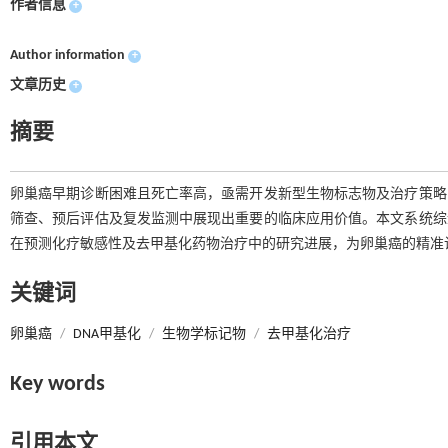
作者信息
+
Author information
+
文章历史
+
摘要
卵巢癌早期诊断困难且死亡率高，亟需开发新型生物标志物及治疗策略
筛查、预后评估及复发监测中展现出重要的临床应用价值。本文系统综
在预测化疗敏感性及去甲基化药物治疗中的研究进展，为卵巢癌的精准
关键词
卵巢癌
/
DNA甲基化
/
生物学标记物
/
去甲基化治疗
Key words
引用本文