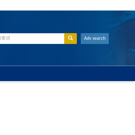
Adv search