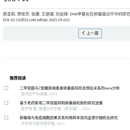
原亚莉, 贺桂芳, 张康, 王朋谋, 刘运铎. DNA甲基化在卵巢癌诊疗中的研究进
DOI:10.13283/j.cnki.xdfckjz.2025.09.012
上一篇