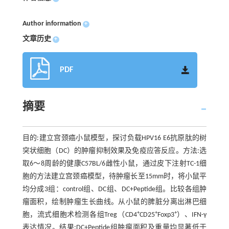
Author information
+
文章历史
+
PDF
摘要
目的:建立宫颈癌小鼠模型，探讨负载HPV16 E6抗原肽的树
突状细胞（DC）的肿瘤抑制效果及免疫应答反应。方法:选
取6～8周龄的健康C57BL/6雌性小鼠，通过皮下注射TC-1细
胞的方法建立宫颈癌模型，待肿瘤长至15mm时，将小鼠平
均分成3组：control组、DC组、DC+Peptide组。比较各组肿
瘤面积，绘制肿瘤生长曲线。从小鼠的脾脏分离出淋巴细
+
+
+
胞，流式细胞术检测各组Treg（CD4
CD25
Foxp3
）、IFN-γ
表达情况。结果:DC+Peptide组肿瘤面积及重量均显著低于