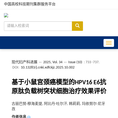
中国高校科技期刊集群服务平台
Toggle
现代妇产科进展
››
2025, Vol. 34
››
Issue (10)
: 733 -737.
DOI:
10.13283/j.cnki.xdfckjz.2025.10.002
基于小鼠宫颈癌模型的HPV16 E6抗
原肽负载树突状细胞治疗效果评价
古丽巴努·穆海麦提, 阿比丹·吐尔汗, 韩莉莉, 玛依努尔·尼牙
孜
作者信息
+