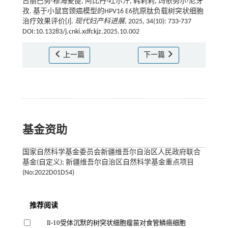
古丽巴努·穆海麦提, 阿比丹·吐尔汗, 韩莉莉, 玛依努尔·尼牙
孜. 基于小鼠宫颈癌模型的HPV16 E6抗原肽负载树突状细胞
治疗效果评价[J].
现代妇产科进展
, 2025, 34(10): 733-737
DOI:10.13283/j.cnki.xdfckjz.2025.10.002
上一篇
下一篇
基金资助
国家自然科学基金委员会新疆维吾尔自治区人民政府联合
基金(自定义); 新疆维吾尔自治区自然科学基金重点项目
(No:2022D01D54)