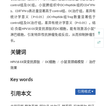
+
control组及DC组。小鼠脾组织中DC+Peptide组的CD4
IFN-
+
γ、CD8
IFN-γ表达量显著高于control组、DC治疗组，差异有
统计学意义（P<0.05）;DC+Peptide组Treg数量显著低于
control组及DC治疗组，差异有统计学意义（P<0.05）。结
论:负载HPV16 E6突变抗原肽的DC细胞，能有效激活小鼠T
淋巴细胞，引发特异性抗肿瘤免疫反应，从而抑制肿瘤生
长。
关键词
HPV16 E6突变抗原肽
/
DC细胞
/
小鼠宫颈癌模型
/
治疗
效果
Key words
引用格式 ▾
引用本文