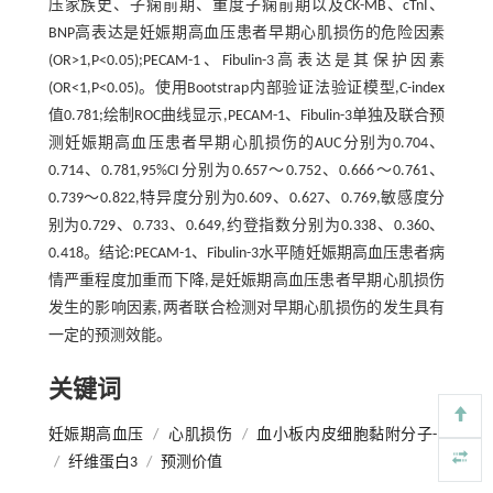
压家族史、子痫前期、重度子痫前期以及CK-MB、cTnI、
BNP高表达是妊娠期高血压患者早期心肌损伤的危险因素
(OR>1,P<0.05);PECAM-1、Fibulin-3高表达是其保护因素
(OR<1,P<0.05)。使用Bootstrap内部验证法验证模型,C-index
值0.781;绘制ROC曲线显示,PECAM-1、Fibulin-3单独及联合预
测妊娠期高血压患者早期心肌损伤的AUC分别为0.704、
0.714、0.781,95%CI分别为0.657～0.752、0.666～0.761、
0.739～0.822,特异度分别为0.609、0.627、0.769,敏感度分
别为0.729、0.733、0.649,约登指数分别为0.338、0.360、
0.418。结论:PECAM-1、Fibulin-3水平随妊娠期高血压患者病
情严重程度加重而下降,是妊娠期高血压患者早期心肌损伤
发生的影响因素,两者联合检测对早期心肌损伤的发生具有
一定的预测效能。
关键词
妊娠期高血压
/
心肌损伤
/
血小板内皮细胞黏附分子-1
/
纤维蛋白3
/
预测价值