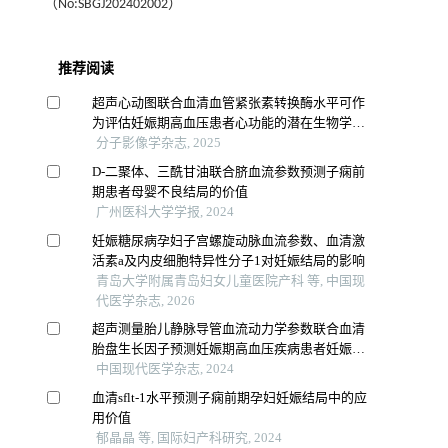
（No:SBGJ202402002）