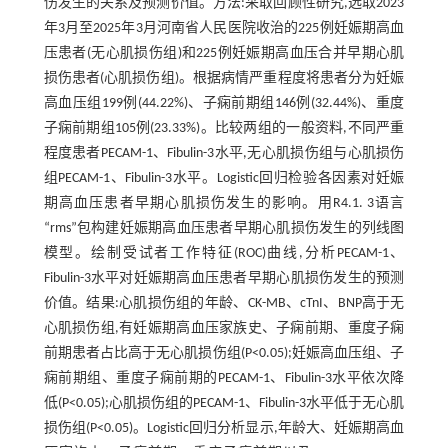
伤发生的关系及预测价值。方法:采取回顾性研究,选取2023
年3月至2025年3月河南省人民医院收治的225例妊娠期高血
压患者(无心肌损伤组)和225例妊娠期高血压合并早期心肌
损伤患者(心肌损伤组)。根据病情严重程度将患者分为妊娠
高血压组199例(44.22%)、子痫前期组146例(32.44%)、重度
子痫前期组105例(23.33%)。比较两组的一般资料,不同严重
程度患者PECAM-1、Fibulin-3水平,无心肌损伤组与心肌损伤
组PECAM-1、Fibulin-3水平。Logistic回归检验各因素对妊娠
期高血压患者早期心肌损伤发生的影响。用R4.1. 3语言
“rms”包构建妊娠期高血压患者早期心肌损伤发生的列线图
模型。绘制受试者工作特征(ROC)曲线,分析PECAM-1、
Fibulin-3水平对妊娠期高血压患者早期心肌损伤发生的预测
价值。结果:心肌损伤组的年龄、CK-MB、cTnI、BNP高于无
心肌损伤组,有妊娠期高血压家族史、子痫前期、重度子痫
前期患者占比高于无心肌损伤组(P<0.05);妊娠高血压组、子
痫前期组、重度子痫前期的PECAM-1、Fibulin-3水平依次降
低(P<0.05);心肌损伤组的PECAM-1、Fibulin-3水平低于无心肌
损伤组(P<0.05)。Logistic回归分析显示,年龄大、妊娠期高血