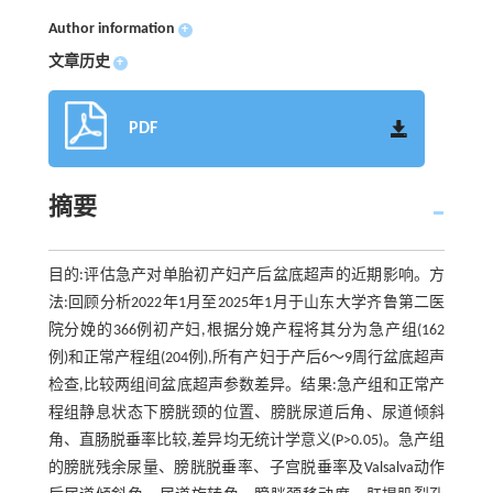
Author information
+
文章历史
+
PDF
摘要
目的:评估急产对单胎初产妇产后盆底超声的近期影响。方
法:回顾分析2022年1月至2025年1月于山东大学齐鲁第二医
院分娩的366例初产妇,根据分娩产程将其分为急产组(162
例)和正常产程组(204例),所有产妇于产后6～9周行盆底超声
检查,比较两组间盆底超声参数差异。结果:急产组和正常产
程组静息状态下膀胱颈的位置、膀胱尿道后角、尿道倾斜
角、直肠脱垂率比较,差异均无统计学意义(P>0.05)。急产组
的膀胱残余尿量、膀胱脱垂率、子宫脱垂率及Valsalva动作