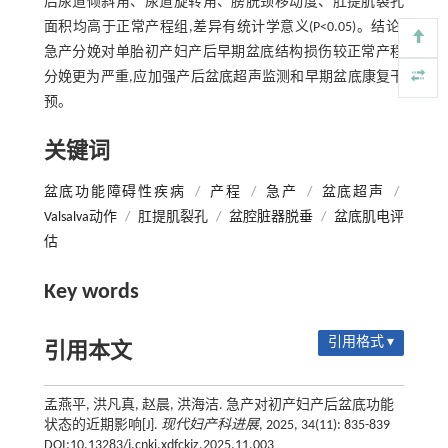
后尿道倾斜角、尿道旋转角、膀胱颈移动度、肛提肌裂孔
面积均高于正常产程组,差异有统计学意义(P<0.05)。结论:
急产分娩对单胎初产妇产后早期盆底结构损伤较正常产程
分娩更为严重,应加强产后盆底超声监测和早期盆底康复干
预。
关键词
盆底功能障碍性疾病
/
产程
/
急产
/
盆底超声
/
Valsalva动作
/
肛提肌裂孔
/
盆腔脏器脱垂
/
盆底肌电评
估
Key words
引用格式 ▾
引用本文
孟燕平, 洪凡真, 赵晨, 洪海洁. 急产对初产妇产后盆底功能
状态的近期影响[J].
现代妇产科进展
, 2025, 34(11): 835-839
DOI:10.13283/j.cnki.xdfckjz.2025.11.003