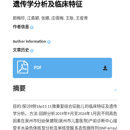
遗传学分析及临床特征
颜梅珍, 江矞颖, 张娜, 庄倩梅, 王耿, 王俊育
作者信息
+
Author information
+
文章历史
+
PDF
摘要
目的:探讨8例16p13.11微重复综合征胎儿的临床特征及遗传
学分析。方法:回顾分析2019年9月至2024年1月因不同高危
因素在泉州市妇幼保健院(泉州市儿童医院)产前诊断中心接
受羊水染色体核型分析及单核苷酸多态性微阵列(SNP-array)