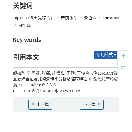
关键词
16p13. 11微重复综合征
/
产前诊断
/
染色体
/
SNP-array
/
MYH11
Key words
引用格式 ▾
引用本文
颜梅珍, 江矞颖, 张娜, 庄倩梅, 王耿, 王俊育. 8例16p13.11微
重复综合征胎儿的遗传学分析及临床特征[J].
现代妇产科进
展
, 2025, 34(11): 856-858
DOI:10.13283/j.cnki.xdfckjz.2025.11.005
上一篇
下一篇