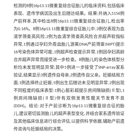
检测的8例16p13.11微重复综合征胎儿的临床资料,包括临床
表现、遗传学病因及出生后随访结果。结果:共纳入5156例
产前样本,其中检出8例16p13.11微重复综合征胎儿,检出率
为0.16%。8例16p13.11微重复综合征胎儿中,3例仅表现为血
清学筛查高风险,2例为血清学筛查高风险合并超声软指标
异常,1例通过孕妇外周血胎儿游离DNA产前筛查(NIPT)提示
16号染色体异常可能,1例超声检查提示异常,1例因孕妇高龄
合并超声异常而接受进一步检查。8例胎儿的染色体核型分
析均未发现明显异常;其中5例进一步接受了SNP-array家系
验证,结果显示3例遗传自母亲,2例遗传自父亲。妊娠结局方
面,1例选择终止妊娠,5例出生后随访未见明显异常,2例出现
不同程度的临床表型:1例心脏彩超提示房间隔缺损(Ⅱ型),1
例房间隔缺损(Ⅱ型)伴有双侧发育性髋关节发育不良
(DDH)。结论:对于产前诊断为16p13.11微重复综合征的胎
儿,建议密切监测胎儿的超声表型变化,并结合家系遗传验证
及其他临床信息进行综合评估,以提供科学依据,辅助产前遗
传咨询与妊娠结局的决策。