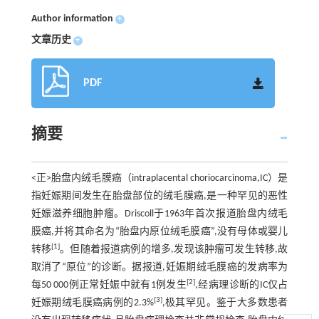
Author information
+
文章历史
+
PDF
摘要
<正>胎盘内绒毛膜癌（intraplacental choriocarcinoma,IC）是
指妊娠期间发生在胎盘部位的绒毛膜癌,是一种罕见的恶性
妊娠滋养细胞肿瘤。Driscoll于1963年首次报道胎盘内绒毛
膜癌,并将其命名为“胎盘内原位绒毛膜癌”,没有母体或婴儿
[1]
转移
。但随着报道病例的增多,发现该肿瘤可发生转移,故
取消了“原位”的诊断。据报道,妊娠期绒毛膜癌的发病率为
[2]
每50 000例正常妊娠中就有1例发生
,经病理诊断的IC仅占
[3]
妊娠期绒毛膜癌病例的2.3%
,极其罕见。鉴于大多数患者