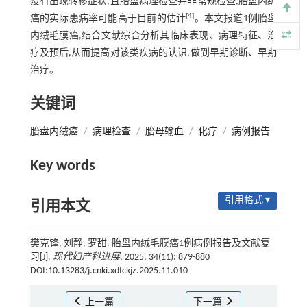
没有出现转移症状,且胎盘病理检查并非常规检查,胎盘内绒
[4]
癌的实际患病率可能高于目前的估计
。本文报道1例胎盘
内绒毛膜癌,结合文献综合分析其临床表现、病理特征、治
疗及预后,从而提高对该类疾病的认识,做到早期诊断、早期
治疗。
关键词
胎盘内绒癌
/
病理检查
/
胎母输血
/
化疗
/
病例报告
Key words
引用格式 ▾
引用本文
樊克锋, 刘静, 罗甜. 胎盘内绒毛膜癌1例病例报告及文献复
习[J].
现代妇产科进展
, 2025, 34(11): 879-880
DOI:10.13283/j.cnki.xdfckjz.2025.11.010
上一篇
下一篇