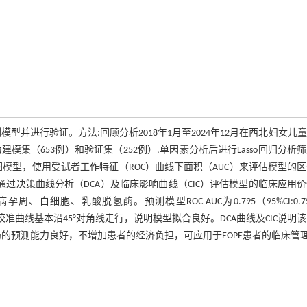
型并进行验证。方法:回顾分析2018年1月至2024年12月在西北妇女儿
模集（653例）和验证集（252例）,单因素分析后进行Lasso回归分析
列线图模型，使用受试者工作特征（ROC）曲线下面积（AUC）来评估模型的
能力，通过决策曲线分析（DCA）及临床影响曲线（CIC）评估模型的临床应用
细胞、乳酸脱氢酶。预测模型ROC-AUC为0.795（95%CI:0.7
.585）,校准曲线基本沿45°对角线走行，说明模型拟合良好。DCA曲线及CIC说明
局的预测能力良好，不增加患者的经济负担，可应用于EOPE患者的临床管