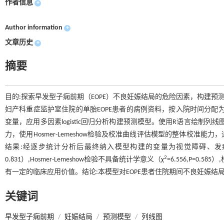
作者信息
+
Author information
+
文章历史
+
摘要
目的:探索早发型子痫前期（EOPE）不良妊娠结局的危险因素，构建预测模
妇产科重症监护室住院的单胎EOPE患者的病例资料，按入院时间分配为建
变量，应用多因素logistic回归分析构建预测模型。使用R语言绘制
力，使用Hosmer-Lemeshow检验及校准曲线评估模型的整体校准
结果:经逐步统计分析后最终纳入模型构建的变量为视觉障碍、发病孕周、白
2
0.831）,Hosmer-Lemeshow检验不具备统计学意义（χ
=6.556,P=0
有一定的临床应用价值。结论:本模型对EOPE患者住院期间不良妊娠结
关键词
早发型子痫前期
/
妊娠结局
/
预测模型
/
列线图