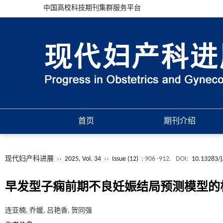
中国高校科技期刊集群服务平台
首页
期刊介绍
现代妇产科进展
››
2025, Vol. 34
››
Issue (12)
: 906 -912.
DOI:
10.13283/j
早发型子痫前期不良妊娠结局预测模型的
连亚楠, 乔媛, 吕艳香, 贺同强