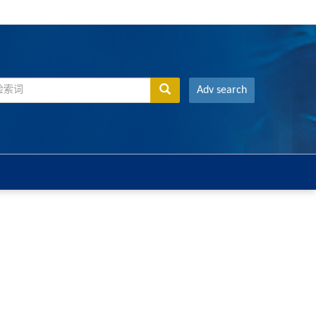
Adv search