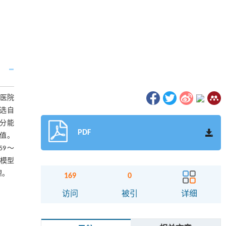
童医院
筛选自
区分能
PDF
价值。
59～
该模型
理。
169
0
访问
被引
详细