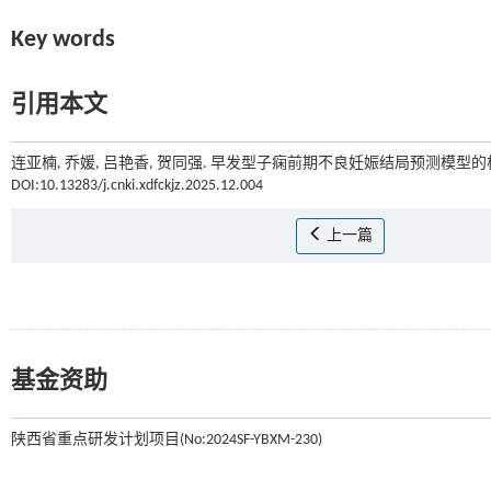
Key words
引用本文
连亚楠, 乔媛, 吕艳香, 贺同强. 早发型子痫前期不良妊娠结局预测模型的构
DOI:10.13283/j.cnki.xdfckjz.2025.12.004
上一篇
基金资助
陕西省重点研发计划项目(No:2024SF-YBXM-230)